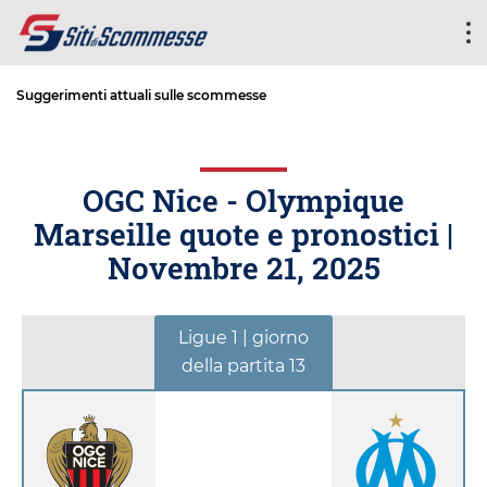
Suggerimenti attuali sulle scommesse
OGC Nice - Olympique
Marseille quote e pronostici |
Novembre 21, 2025
Ligue 1 | giorno
della partita 13