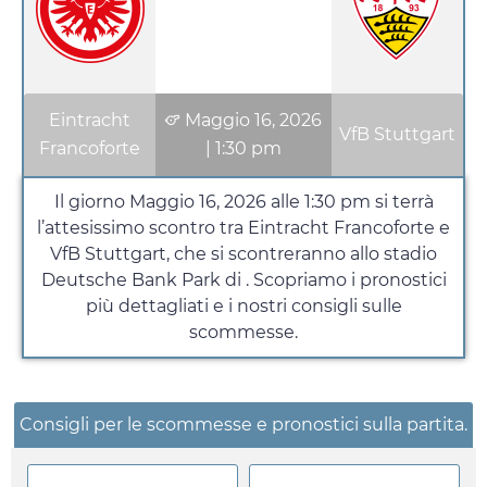
Eintracht
Maggio 16, 2026
VfB Stuttgart
Francoforte
|
1:30 pm
Il giorno
Maggio 16, 2026
alle
1:30 pm
si terrà
l’attesissimo scontro tra Eintracht Francoforte e
VfB Stuttgart, che si scontreranno allo stadio
Deutsche Bank Park di . Scopriamo i pronostici
più dettagliati e i nostri consigli sulle
scommesse.
Consigli per le scommesse e pronostici sulla partita.