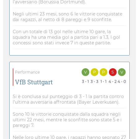
l’avversario (Borussia Dortmund).
Negli ultimi 23 mesi, sono 6 le vittorie conquistate
dai ragazzi, al netto di 8 pareggi e 9 sconfitte.
Con un totale di 13 gol nelle ultime 10 gare, la
squadra ha una media gol a partita pari a 1.3. I gol
concessi sono stati invece 7 in queste partite.
V
P
P
S
V
Performance
VfB Stuttgart
3 - 1
3 - 3
1 - 1
4 - 2
4 - 0
Si è conclusa sul punteggio di 3 - 1 la partita contro
l’ultima avversaria affrontata (Bayer Leverkusen).
Sono 10 le vittorie conquistate dalla squadra negli
ultimi 22 mesi, mentre le sconfitte sono state 5 e i
pareggi 7.
Nelle loro ultime 10 gare, i ragazzi hanno segnato 27