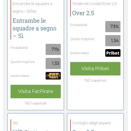
Entrambe le squadre a
Totale reti Under/Over 2,5
segno – Sì/No
Over 2.5
Entrambe le
Probabilità
73%
squadre a segno
– Sì
Quota migliore
1.34
Probabilità
71%
bookmaker
Quota migliore
1.33
Visita
Pribet
bookmaker
T&C's applicati
Visita
FatPirate
T&C's applicati
1X2
Consiglio degli esperti