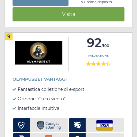
sul primo deposito
Visita
9
92
/100
VALUTAZIONE
OLYMPUSBET VANTAGGI
Fantastica collezione di e-sport
Opzione “Crea evento”
Interfaccia intuitiva