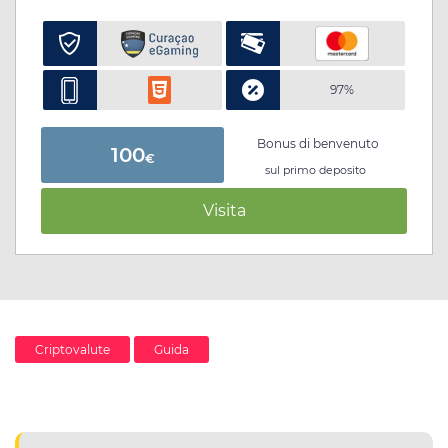
97%
Bonus di benvenuto
100
€
sul primo deposito
Visita
Criptovalute
Guida