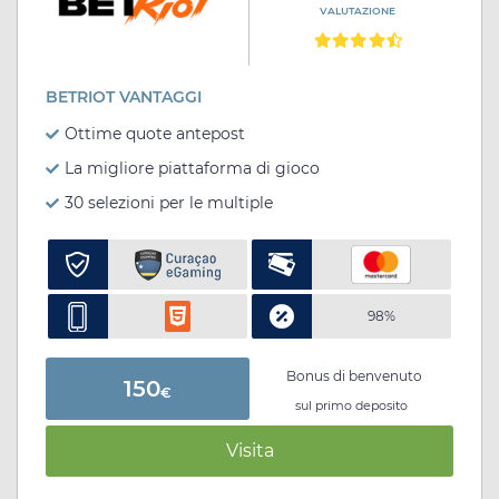
VALUTAZIONE
BETRIOT VANTAGGI
Ottime quote antepost
La migliore piattaforma di gioco
30 selezioni per le multiple
98%
Bonus di benvenuto
150
€
sul primo deposito
Visita