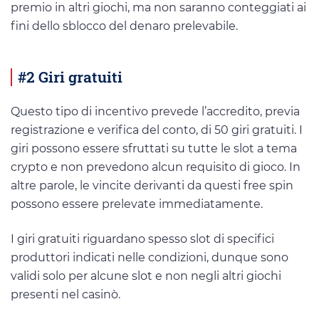
premio in altri giochi, ma non saranno conteggiati ai
fini dello sblocco del denaro prelevabile.
#2 Giri gratuiti
Questo tipo di incentivo prevede l’accredito, previa
registrazione e verifica del conto, di 50 giri gratuiti. I
giri possono essere sfruttati su tutte le slot a tema
crypto e non prevedono alcun requisito di gioco. In
altre parole, le vincite derivanti da questi free spin
possono essere prelevate immediatamente.
I giri gratuiti riguardano spesso slot di specifici
produttori indicati nelle condizioni, dunque sono
validi solo per alcune slot e non negli altri giochi
presenti nel casinò.