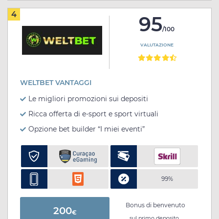
4
95
/100
VALUTAZIONE
WELTBET VANTAGGI
Le migliori promozioni sui depositi
Ricca offerta di e-sport e sport virtuali
Opzione bet builder “I miei eventi”
99%
Bonus di benvenuto
200
€
sul primo deposito