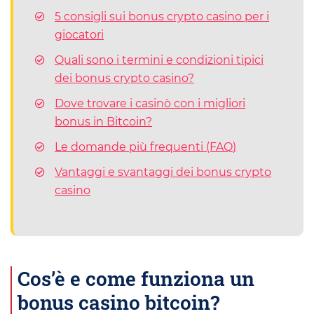
5 consigli sui bonus crypto casino per i
giocatori
Quali sono i termini e condizioni tipici
dei bonus crypto casino?
Dove trovare i casinò con i migliori
bonus in Bitcoin?
Le domande più frequenti (FAQ)
Vantaggi e svantaggi dei bonus crypto
casino
Cos’è e come funziona un
bonus casino bitcoin?