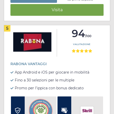
Visita
5
94
/100
VALUTAZIONE
RABONA VANTAGGI
App Android e iOS per giocare in mobilità
Fino a 30 selezioni per le multiple
Promo per l’ippica con bonus dedicato