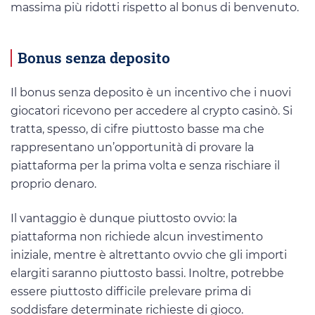
massima più ridotti rispetto al bonus di benvenuto.
Bonus senza deposito
Il bonus senza deposito è un incentivo che i nuovi
giocatori ricevono per accedere al crypto casinò. Si
tratta, spesso, di cifre piuttosto basse ma che
rappresentano un’opportunità di provare la
piattaforma per la prima volta e senza rischiare il
proprio denaro.
Il vantaggio è dunque piuttosto ovvio: la
piattaforma non richiede alcun investimento
iniziale, mentre è altrettanto ovvio che gli importi
elargiti saranno piuttosto bassi. Inoltre, potrebbe
essere piuttosto difficile prelevare prima di
soddisfare determinate richieste di gioco.