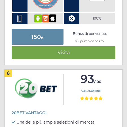
100%
Bonus di benvenuto
150
€
sul primo deposito
Visita
6
93
/100
VALUTAZIONE
20BET VANTAGGI
Una delle più ampie selezioni di mercati