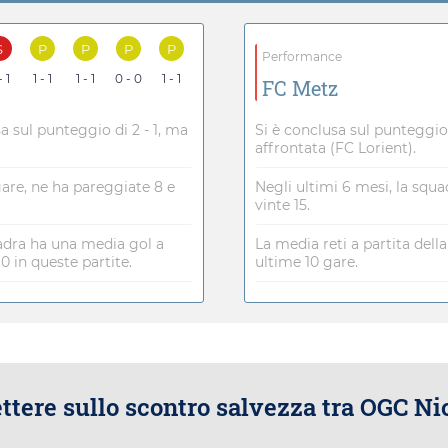
S
P
P
P
P
Performance
- 1
1 - 1
1 - 1
0 - 0
1 - 1
FC Metz
a sul punteggio di 2 - 1, ma
Si è conclusa sul punteggio 
affrontata (FC Lorient).
gare, ne ha pareggiate 8 e
Negli ultimi 6 mesi, la squa
vinte 15.
uadra ha una media gol a
La media reti a partita della
10 in queste partite.
ultime 10 gare.
ttere sullo scontro salvezza tra OGC N