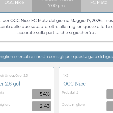
OGC Nice
FC Metz
7:00 pm
tici per OGC Nice-FC Metz del giorno
Maggio 17, 2026
. I no
nti delle due squadre, oltre alle migliori quote offerte d
accurate sulla partita che si giocherà a .
migliori mercati e i nostri consigli per questa gara di Ligue
reti Under/Over 2,5
1X2
r 2.5 gol
OGC Nice
ità
Probabilità
54%
igliore
Quota migliore
2.43