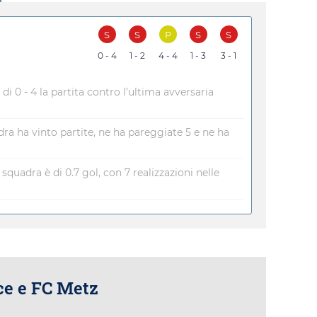
S
S
P
S
S
0 - 4
1 - 2
4 - 4
1 - 3
3 - 1
di 0 - 4 la partita contro l’ultima avversaria
dra ha vinto partite, ne ha pareggiate 5 e ne ha
 squadra è di 0.7 gol, con 7 realizzazioni nelle
ice e FC Metz