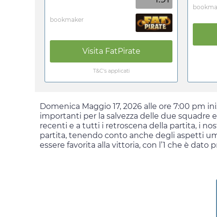
bookma
bookmaker
Visita
FatPirate
T&C's applicati
Domenica
Maggio 17, 2026
alle ore
7:00 pm
ini
importanti per la salvezza delle due squadre 
recenti e a tutti i retroscena della partita, i n
partita, tenendo conto anche degli aspetti uma
essere favorita alla vittoria, con l’1 che è dato 