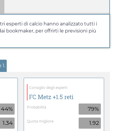
stri esperti di calcio hanno analizzato tutti i
ai bookmaker, per offrirti le previsioni più
 1.
Consiglio degli esperti
FC Metz +1.5 reti
Probabilità
44%
79%
Quota migliore
1.34
1.92