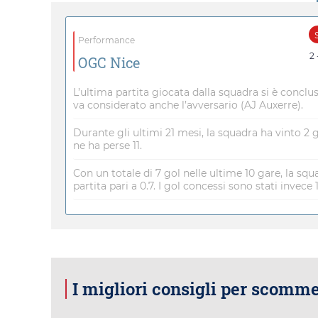
Performance
2 
OGC Nice
L’ultima partita giocata dalla squadra si è conclus
va considerato anche l’avversario (AJ Auxerre).
Durante gli ultimi 21 mesi, la squadra ha vinto 2 
ne ha perse 11.
Con un totale di 7 gol nelle ultime 10 gare, la sq
partita pari a 0.7. I gol concessi sono stati invece 
I migliori consigli per scomme