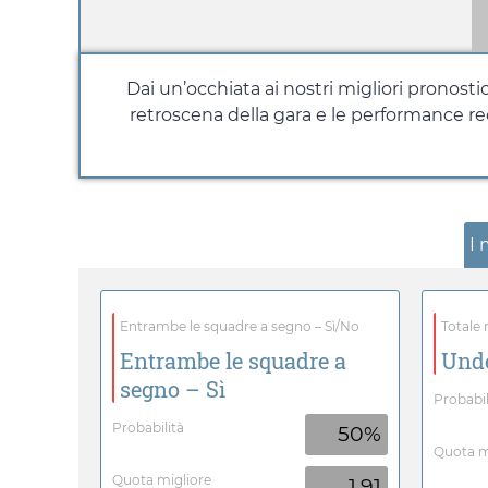
Dai un’occhiata ai nostri migliori pronos
retroscena della gara e le performance rece
I 
Entrambe le squadre a segno – Sì/No
Totale 
Entrambe le squadre a
Unde
segno – Sì
Probabil
Probabilità
50%
Quota m
Quota migliore
1.91