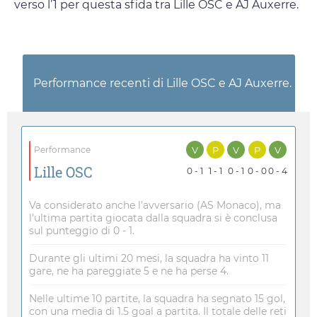
verso l’1 per questa sfida tra Lille OSC e AJ Auxerre.
Performance recenti di Lille OSC e AJ Auxerre.
V
P
V
P
V
Performance
Lille OSC
0 - 1
1 - 1
0 - 1
0 - 0
0 - 4
Va considerato anche l’avversario (AS Monaco), ma
l’ultima partita giocata dalla squadra si è conclusa
sul punteggio di 0 - 1.
Durante gli ultimi 20 mesi, la squadra ha vinto 11
gare, ne ha pareggiate 5 e ne ha perse 4.
Nelle ultime 10 partite, la squadra ha segnato 15 gol,
con una media di 1.5 goal a partita. Il totale delle reti