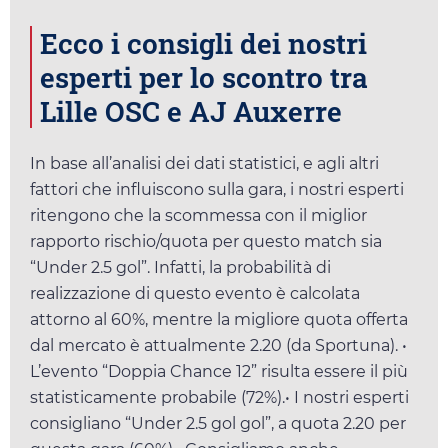
Ecco i consigli dei nostri
esperti per lo scontro tra
Lille OSC e AJ Auxerre
In base all’analisi dei dati statistici, e agli altri
fattori che influiscono sulla gara, i nostri esperti
ritengono che la scommessa con il miglior
rapporto rischio/quota per questo match sia
“Under 2.5 gol”. Infatti, la probabilità di
realizzazione di questo evento è calcolata
attorno al 60%, mentre la migliore quota offerta
dal mercato è attualmente
2.20
(da
Sportuna
). •
L’evento “Doppia Chance 12” risulta essere il più
statisticamente probabile (72%).• I nostri esperti
consigliano “Under 2.5 gol gol”, a quota
2.20
per