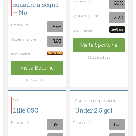
Probabilità
60%
squadre a segno
– No
Quota migliore
2.20
Probabilità
53%
bookmaker
Quota migliore
1.83
Visita
Sportuna
bookmaker
T&C's applicati
Visita
Betonic
T&C's applicati
1X2
Consiglio degli esperti
Lille OSC
Under 2.5 gol
Probabilità
Probabilità
39%
60%