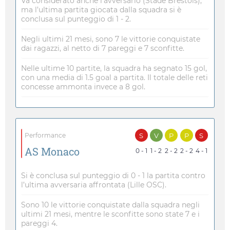
Va considerato anche l’avversario (Stade Brestois),
ma l’ultima partita giocata dalla squadra si è
conclusa sul punteggio di 1 - 2.
Negli ultimi 21 mesi, sono 7 le vittorie conquistate
dai ragazzi, al netto di 7 pareggi e 7 sconfitte.
Nelle ultime 10 partite, la squadra ha segnato 15 gol,
con una media di 1.5 goal a partita. Il totale delle reti
concesse ammonta invece a 8 gol.
S
V
P
P
S
Performance
AS Monaco
0 - 1
1 - 2
2 - 2
2 - 2
4 - 1
Si è conclusa sul punteggio di 0 - 1 la partita contro
l’ultima avversaria affrontata (Lille OSC).
Sono 10 le vittorie conquistate dalla squadra negli
ultimi 21 mesi, mentre le sconfitte sono state 7 e i
pareggi 4.