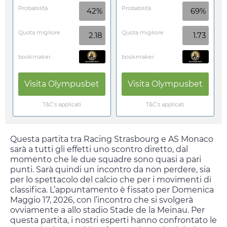
Probabilità
Probabilità
42%
69%
Quota migliore
Quota migliore
2.18
1.73
bookmaker
bookmaker
Visita
Olympusbet
Visita
Olympusbet
T&C's applicati
T&C's applicati
Questa partita tra Racing Strasbourg e AS Monaco
sarà a tutti gli effetti uno scontro diretto, dal
momento che le due squadre sono quasi a pari
punti. Sarà quindi un incontro da non perdere, sia
per lo spettacolo del calcio che per i movimenti di
classifica. L’appuntamento è fissato per
Domenica
Maggio 17, 2026
, con l’incontro che si svolgerà
ovviamente a allo stadio Stade de la Meinau. Per
questa partita, i nostri esperti hanno confrontato le