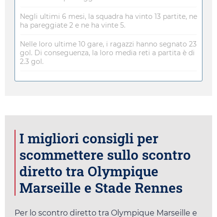
Negli ultimi 6 mesi, la squadra ha vinto 13 partite, ne
ha pareggiate 2 e ne ha vinte 5.
Nelle loro ultime 10 gare, i ragazzi hanno segnato 23
gol. Di conseguenza, la loro media reti a partita è di
2.3 gol.
I migliori consigli per
scommettere sullo scontro
diretto tra Olympique
Marseille e Stade Rennes
Per lo scontro diretto tra Olympique Marseille e