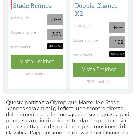
Stade Rennes
Doppia Chance
X2
Probabilità
47%
Probabilità
69%
Quota migliore
3.60
Quota migliore
1.82
bookmaker
bookmaker
Visita
Emirbet
Visita
Emirbet
T&C's applicati
T&C's applicati
Questa partita tra Olympique Marseille e Stade
Rennes sarà a tutti gli effetti uno scontro diretto,
dal momento che le due squadre sono quasi a pari
punti. Sarà quindi un incontro da non perdere, sia
per lo spettacolo del calcio che per i movimenti di
classifica. L’appuntamento è fissato per
Domenica