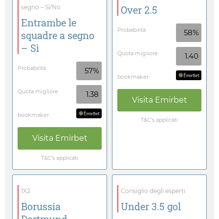
segno – Sì/No
Over 2.5
Entrambe le
Probabilità
58%
squadre a segno
– Sì
Quota migliore
1.40
Probabilità
57%
bookmaker
Quota migliore
1.38
Visita
Emirbet
bookmaker
T&C's applicati
Visita
Emirbet
T&C's applicati
1X2
Consiglio degli esperti
Borussia
Under 3.5 gol
Dortmund