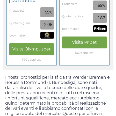
Probabilità
65%
Probabilità
55%
Quota migliore
1.87
Quota migliore
2.06
bookmaker
bookmaker
Visita
Pribet
Visita
Olympusbet
T&C's applicati
T&C's applicati
I nostri pronostici per la sfida tra Werder Bremen e
Borussia Dortmund (1. Bundesliga) sono nati
dall’analisi del livello tecnico delle due squadre,
delle prestazioni recenti e di tutti i retroscena
(infortuni, squalifiche, mercato ecc.). Abbiamo
quindi determinato la probabilità di realizzazione
dei vari eventi e li abbiamo confrontati con le
migliori quote del mercato. Questo per offrirvi i