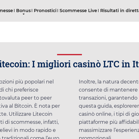
mmesse
Bonus
Pronostici
Scommesse Live
Risultati in diret
tecoin: I migliori casinò LTC in I
zioni più popolari nel
Inoltre, la natura decent
i chi preferisce
consente di mantenere u
iptovaluta peer to peer
transazioni, garantendo
iva al Bitcoin. È nota per
questa guida, esploreremo
te. Utilizzare Litecoin
casinò online, i tipi di g
 di scommesse, infatti,
piattaforme più affidabil
prelievi in modo rapido e
massimizzare l’esperienz
e tradizionali come l’euro
promozionali.