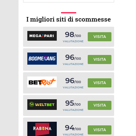
I migliori siti di scommesse
98
/100
VISITA
VALUTAZIONE
96
/100
VISITA
VALUTAZIONE
96
/100
VISITA
VALUTAZIONE
95
/100
VISITA
VALUTAZIONE
94
/100
VISITA
VALUTAZIONE