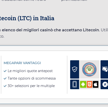
ecoin (LTC) in Italia
un
elenco dei migliori casinò che accettano Litecoin
. Uti
co.
MEGAPARI VANTAGGI
Le migliori quote antepost
Tante opzioni di scommessa
30+ selezioni per le multiple