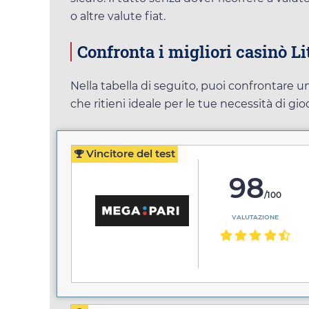
o altre valute fiat.
Confronta i migliori casinò Lit
Nella tabella di seguito, puoi confrontare 
che ritieni ideale per le tue necessità di gio
Vincitore del test
98
/100
VALUTAZIONE