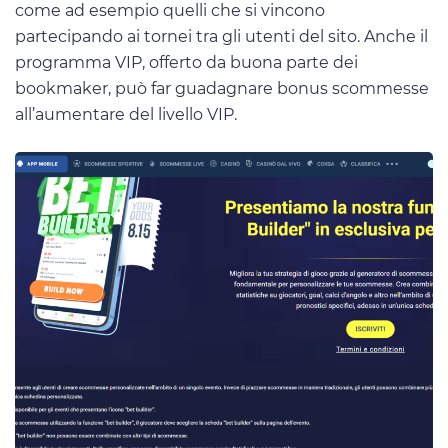
come ad esempio quelli che si vincono
partecipando ai tornei tra gli utenti del sito. Anche il
programma VIP, offerto da buona parte dei
bookmaker, può far guadagnare bonus scommesse
all’aumentare del livello VIP.