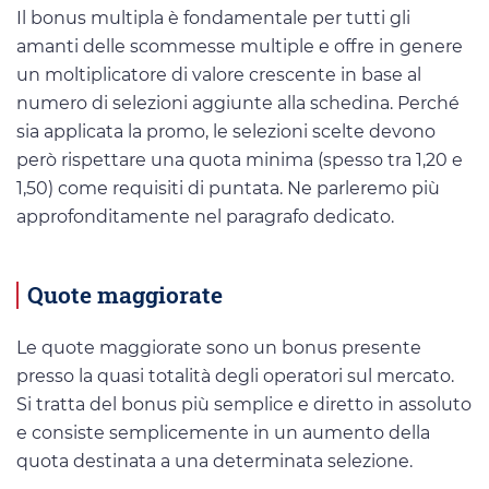
Il bonus multipla è fondamentale per tutti gli
amanti delle scommesse multiple e offre in genere
un moltiplicatore di valore crescente in base al
numero di selezioni aggiunte alla schedina. Perché
sia applicata la promo, le selezioni scelte devono
però rispettare una quota minima (spesso tra 1,20 e
1,50) come requisiti di puntata. Ne parleremo più
approfonditamente nel paragrafo dedicato.
Quote maggiorate
Le quote maggiorate sono un bonus presente
presso la quasi totalità degli operatori sul mercato.
Si tratta del bonus più semplice e diretto in assoluto
e consiste semplicemente in un aumento della
quota destinata a una determinata selezione.