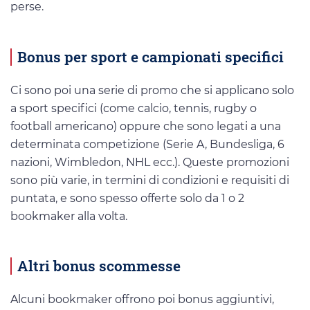
perse.
Bonus per sport e campionati specifici
Ci sono poi una serie di promo che si applicano solo
a sport specifici (come calcio, tennis, rugby o
football americano) oppure che sono legati a una
determinata competizione (Serie A, Bundesliga, 6
nazioni, Wimbledon, NHL ecc.). Queste promozioni
sono più varie, in termini di condizioni e requisiti di
puntata, e sono spesso offerte solo da 1 o 2
bookmaker alla volta.
Altri bonus scommesse
Alcuni bookmaker offrono poi bonus aggiuntivi,