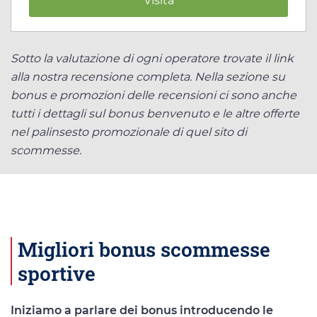
Visita
Sotto la valutazione di ogni operatore trovate il link
alla nostra recensione completa. Nella sezione su
bonus e promozioni delle recensioni ci sono anche
tutti i dettagli sul bonus benvenuto e le altre offerte
nel palinsesto promozionale di quel sito di
scommesse.
Migliori bonus scommesse
sportive
Iniziamo a parlare dei bonus introducendo le