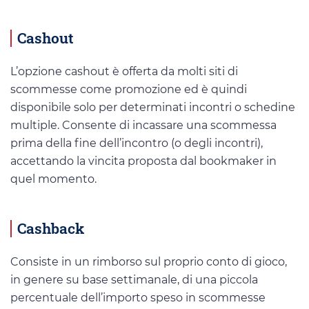
Cashout
L’opzione cashout è offerta da molti siti di
scommesse come promozione ed è quindi
disponibile solo per determinati incontri o schedine
multiple. Consente di incassare una scommessa
prima della fine dell’incontro (o degli incontri),
accettando la vincita proposta dal bookmaker in
quel momento.
Cashback
Consiste in un rimborso sul proprio conto di gioco,
in genere su base settimanale, di una piccola
percentuale dell’importo speso in scommesse