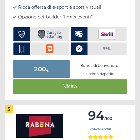
Ricca offerta di e-sport e sport virtuali
Opzione bet builder “I miei eventi”
99%
Bonus di benvenuto
200
€
sul primo deposito
Visita
5
94
/100
VALUTAZIONE