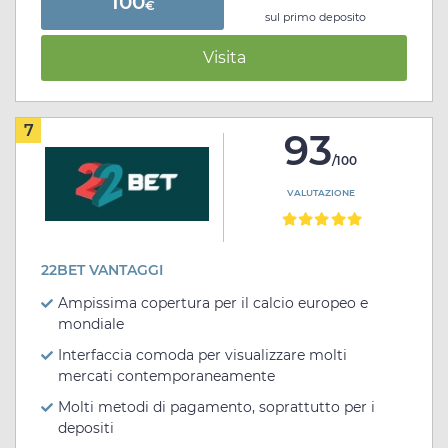
100
€
sul primo deposito
Visita
7
93
/100
VALUTAZIONE
22BET VANTAGGI
Ampissima copertura per il calcio europeo e
mondiale
Interfaccia comoda per visualizzare molti
mercati contemporaneamente
Molti metodi di pagamento, soprattutto per i
depositi