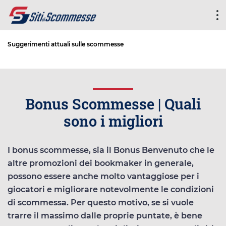
Suggerimenti attuali sulle scommesse
Bonus Scommesse | Quali
sono i migliori
I bonus scommesse, sia il Bonus Benvenuto che le
altre promozioni dei bookmaker in generale,
possono essere anche molto vantaggiose per i
giocatori e migliorare notevolmente le condizioni
di scommessa. Per questo motivo, se si vuole
trarre il massimo dalle proprie puntate, è bene