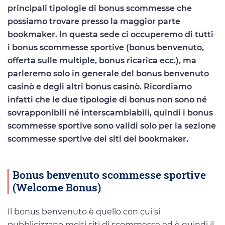
principali tipologie di bonus scommesse che
possiamo trovare presso la maggior parte
bookmaker. In questa sede ci occuperemo di tutti
i bonus scommesse sportive (bonus benvenuto,
offerta sulle multiple, bonus ricarica ecc.), ma
parleremo solo in generale del bonus benvenuto
casinò e degli altri bonus casinò. Ricordiamo
infatti che le due tipologie di bonus non sono né
sovrapponibili né interscambiabili, quindi i bonus
scommesse sportive sono validi solo per la sezione
scommesse sportive dei siti dei bookmaker.
Bonus benvenuto scommesse sportive
(Welcome Bonus)
Il bonus benvenuto è quello con cui si
pubblicizzano molti siti di scommesse ed è quindi il