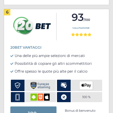
6
93
/100
VALUTAZIONE
20BET VANTAGGI
Una delle più ampie selezioni di mercati
Possibilità di copiare gli altri scommettitori
Offre spesso le quote più alte per il calcio
100 %
Bonus di benvenuto