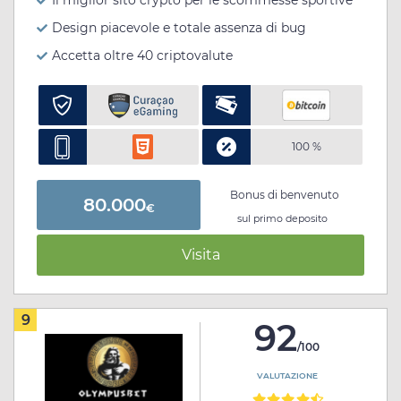
Il miglior sito crypto per le scommesse sportive
Design piacevole e totale assenza di bug
Accetta oltre 40 criptovalute
100 %
Bonus di benvenuto
80.000
€
sul primo deposito
Visita
9
92
/100
VALUTAZIONE