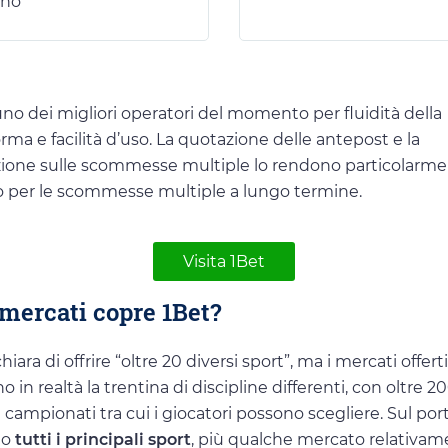
inò
uno dei migliori operatori del momento per fluidità della
orma e facilità d’uso. La quotazione delle antepost e la
one sulle scommesse multiple lo rendono particolarm
o per le scommesse multiple a lungo termine.
Visita 1Bet
mercati copre 1Bet?
hiara di offrire “oltre 20 diversi sport”, ma i mercati offert
 in realtà la trentina di discipline differenti, con oltre 2
e campionati tra cui i giocatori possono scegliere. Sul por
mo
tutti i principali sport
, più qualche mercato relativam