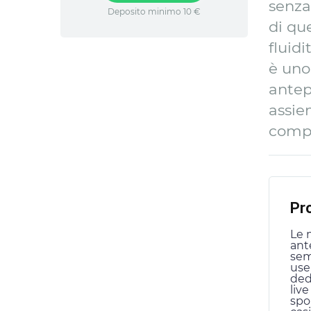
senza
Deposito minimo 10 €
di qu
fluidi
è uno
antep
assie
compl
Pr
Le 
ant
sem
use
ded
live
spo