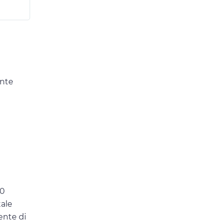
ente
i
00
tale
ente di