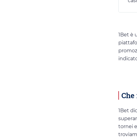
cas
1Bet è 
piattaf
promozi
indicat
Che 
1Bet dic
superano
tornei 
trovia