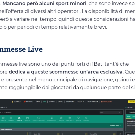
.
Mancano però alcuni sport minori
, che sono invece s
nell’offerta di diversi altri operatori. La disponibilità di mer
erò a variare nel tempo, quindi queste considerazioni 
olo per periodi di tempo relativamente brevi.
mmesse Live
messe live sono uno dei punti forti di 1Bet, tant’è che
tore
dedica a queste scommesse un’area esclusiva
. Que
 è presente nel menù principale di navigazione, quindi 
nte raggiungibile dai giocatori da qualunque parte del si