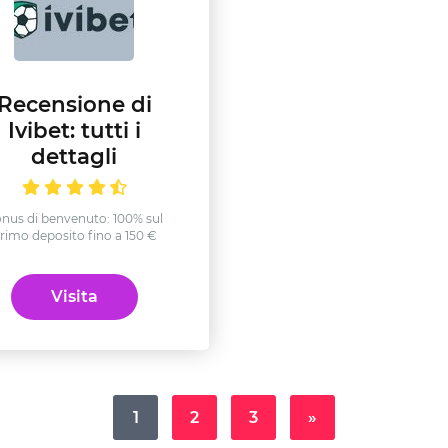
Recensione di
Ivibet: tutti i
dettagli
nus di benvenuto: 100% sul
rimo deposito fino a 150 €
Visita
1
2
3
»