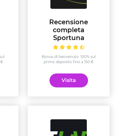
Recensione
completa
Sportuna
sul
Bonus di benvenuto: 100% sul
 €
primo deposito fino a 150 €
Visita