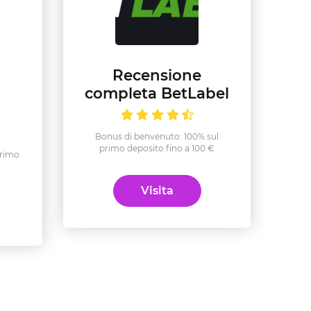
Recensione
completa BetLabel
Bonus di benvenuto: 100% sul
primo deposito fino a 100 €
primo
Visita