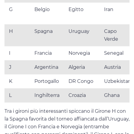
G
Belgio
Egitto
Iran
H
Spagna
Uruguay
Capo
Verde
I
Francia
Norvegia
Senegal
J
Argentina
Algeria
Austria
K
Portogallo
DR Congo
Uzbekistan
L
Inghilterra
Croazia
Ghana
Tra i gironi più interessanti spiccano il Girone H con
la Spagna favorita del torneo affiancata dall’Uruguay,
il Girone I con Francia e Norvegia (entrambe