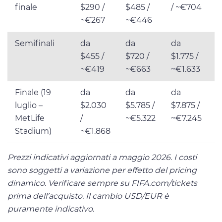
finale
$290 /
$485 /
/ ~€704
$
~€267
~€446
Semifinali
da
da
da
$455 /
$720 /
$1.775 /
$
~€419
~€663
~€1.633
Finale (19
da
da
da
luglio –
$2.030
$5.785 /
$7.875 /
MetLife
/
~€5.322
~€7.245
/
Stadium)
~€1.868
~
Prezzi indicativi aggiornati a maggio 2026. I costi
sono soggetti a variazione per effetto del pricing
dinamico. Verificare sempre su FIFA.com/tickets
prima dell’acquisto. Il cambio USD/EUR è
puramente indicativo.