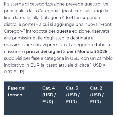
Il sistema di categorizzazione prevede quattro livelli
principali – dalla Categoria 1 (posti centrali lungo la
linea laterale) alla Categoria 4 (settori superiori
dietro le porte) – a cui si aggiunge una nuova “Front
Category” introdotta per questa edizione, riservata
alle primissime file degli stadi e destinata a
massimizzare i ricavi premium. La seguente tabella
riassume i
prezzi dei biglietti per i Mondiali 2026
suddivisi per fase e categoria in USD, con un cambio
indicativo in EUR (al tasso attuale di circa 1 USD =
0,92 EUR).
Fase del
Cat. 4
Cat. 3
Cat. 2
C
torneo
(USD /
(USD /
(USD /
EUR)
EUR)
EUR)