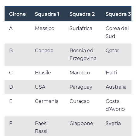
Girone
Squadra 1
Squadra 2
Squadra 3
A
Messico
Sudafrica
Corea del
Sud
B
Canada
Bosnia ed
Qatar
Erzegovina
C
Brasile
Marocco
Haiti
D
USA
Paraguay
Australia
E
Germania
Curaçao
Costa
d’Avorio
F
Paesi
Giappone
Svezia
Bassi