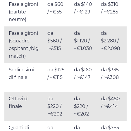
Fase a gironi
da $60
da $140
da $310
(partite
/ ~€55
/ ~€129
/ ~€285
/
neutre)
Fase a gironi
da
da
da
(squadre
$560 /
$1.120 /
$2.280 /
$
ospitanti/big
~€515
~€1.030
~€2.098
match)
Sedicesimi
da $125
da $160
da $335
di finale
/ ~€115
/ ~€147
/ ~€308
Ottavi di
da
da
da $450
finale
$220 /
$220 /
/ ~€414
~€202
~€202
Quarti di
da
da
da $765