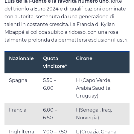
Luis de la Fuente è la favorita numero uno
, forte
del trionfo a Euro 2024 e di qualificazioni dominate
con autorità, sostenuta da una generazione di
talenti in costante crescita. La Francia di Kylian
Mbappé si colloca subito a ridosso, con una rosa
talmente profonda da permettersi esclusioni illustri.
Nazionale
Quota
Girone
vincitore*
Spagna
5.50 –
H (Capo Verde,
6.00
Arabia Saudita,
Uruguay)
Francia
6.00 –
I (Senegal, Iraq,
6.50
Norvegia)
Inghilterra
7.00 – 7.50
L (Croazia, Ghana,