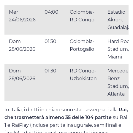
Mer
04:00
Colombia-
Estadio
24/06/2026
RD Congo
Akron,
Guadalajar
Dom
01:30
Colombia-
Hard Rock
28/06/2026
Portogallo
Stadium,
Miami
Dom
01:30
RD Congo-
Mercedes-
28/06/2026
Uzbekistan
Benz
Stadium,
Atlanta
In Italia, i diritti in chiaro sono stati assegnati alla
Rai,
che trasmetterà almeno 35 delle 104 partite
su Rai
1 e RaiPlay (incluse partita inaugurale, semifinali e
finale). I diritti integrali pay sono stati invece