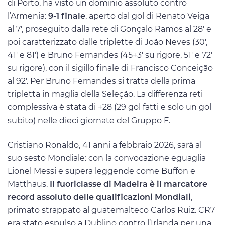
di Porto, ha visto un dominio assoluto contro
l’Armenia:
9-1 finale
, aperto dal gol di Renato Veiga
al 7′, proseguito dalla rete di Gonçalo Ramos al 28′ e
poi caratterizzato dalle triplette di João Neves (30′,
41′ e 81′) e Bruno Fernandes (45+3′ su rigore, 51′ e 72′
su rigore), con il sigillo finale di Francisco Conceição
al 92′. Per Bruno Fernandes si tratta della prima
tripletta in maglia della Seleção. La differenza reti
complessiva è stata di +28 (29 gol fatti e solo un gol
subito) nelle dieci giornate del Gruppo F.
Cristiano Ronaldo, 41 anni a febbraio 2026, sarà al
suo sesto Mondiale: con la convocazione eguaglia
Lionel Messi e supera leggende come Buffon e
Matthäus.
Il fuoriclasse di Madeira è il marcatore
record assoluto delle qualificazioni Mondiali
,
primato strappato al guatemalteco Carlos Ruiz. CR7
era stato espulso a Dublino contro l’Irlanda per una