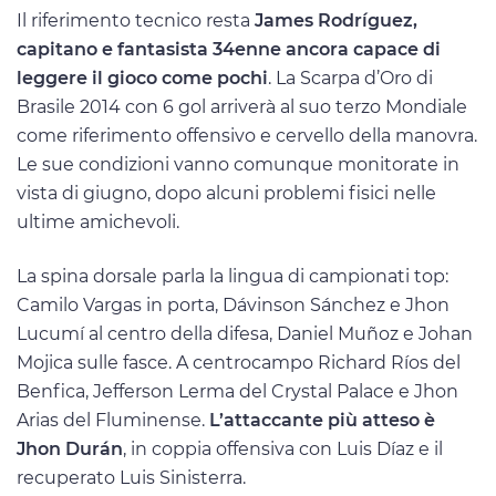
Il riferimento tecnico resta
James Rodríguez,
capitano e fantasista 34enne ancora capace di
leggere il gioco come pochi
. La Scarpa d’Oro di
Brasile 2014 con 6 gol arriverà al suo terzo Mondiale
come riferimento offensivo e cervello della manovra.
Le sue condizioni vanno comunque monitorate in
vista di giugno, dopo alcuni problemi fisici nelle
ultime amichevoli.
La spina dorsale parla la lingua di campionati top:
Camilo Vargas in porta, Dávinson Sánchez e Jhon
Lucumí al centro della difesa, Daniel Muñoz e Johan
Mojica sulle fasce. A centrocampo Richard Ríos del
Benfica, Jefferson Lerma del Crystal Palace e Jhon
Arias del Fluminense.
L’attaccante più atteso è
Jhon Durán
, in coppia offensiva con Luis Díaz e il
recuperato Luis Sinisterra.