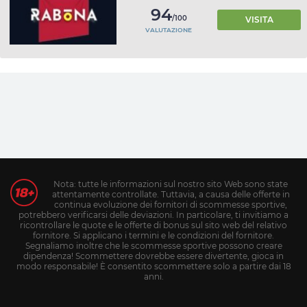
94
/100
VISITA
VALUTAZIONE
Nota: tutte le informazioni sul nostro sito Web sono state
attentamente controllate. Tuttavia, a causa delle offerte in
continua evoluzione dei fornitori di scommesse sportive,
potrebbero verificarsi delle deviazioni. In particolare, ti invitiamo a
ricontrollare le quote e le offerte di bonus sul sito web del relativo
fornitore. Si applicano i termini e le condizioni del fornitore.
Segnaliamo inoltre che le scommesse sportive possono creare
dipendenza! Scommettere dovrebbe essere divertente, gioca in
modo responsabile! È consentito scommettere solo a partire dai 18
anni.