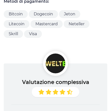
Metodi di pagamento:
Bitcoin
Dogecoin
Jeton
Litecoin
Mastercard
Neteller
Skrill
Visa
Valutazione complessiva