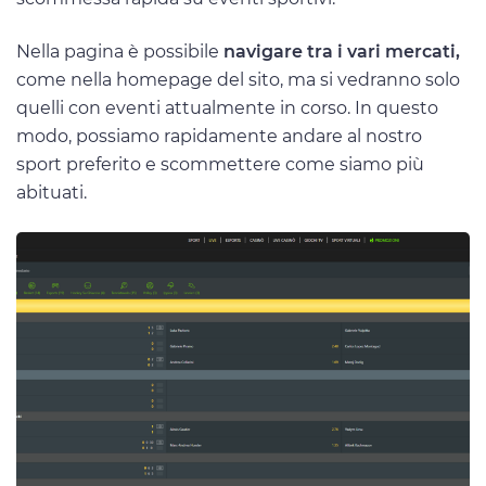
Nella pagina è possibile
navigare tra i vari mercati,
come nella homepage del sito, ma si vedranno solo
quelli con eventi attualmente in corso. In questo
modo, possiamo rapidamente andare al nostro
sport preferito e scommettere come siamo più
abituati.