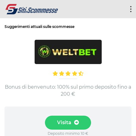
Suggerimenti attuali sulle scommesse
Bonus di benvenuto: 100% sul primo deposito fino a
200 €
Visita
Deposito minimo 10 €