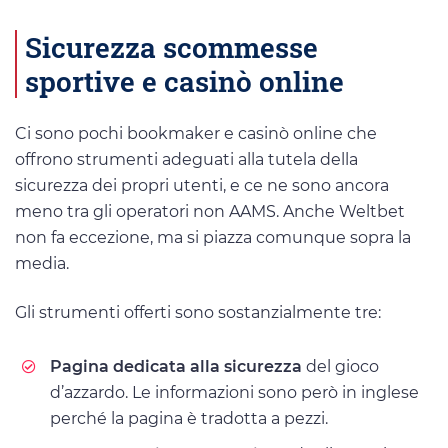
Sicurezza scommesse
sportive e casinò online
Ci sono pochi bookmaker e casinò online che
offrono strumenti adeguati alla tutela della
sicurezza dei propri utenti, e ce ne sono ancora
meno tra gli operatori non AAMS. Anche Weltbet
non fa eccezione, ma si piazza comunque sopra la
media.
Gli strumenti offerti sono sostanzialmente tre:
Pagina dedicata alla sicurezza
del gioco
d’azzardo. Le informazioni sono però in inglese
perché la pagina è tradotta a pezzi.