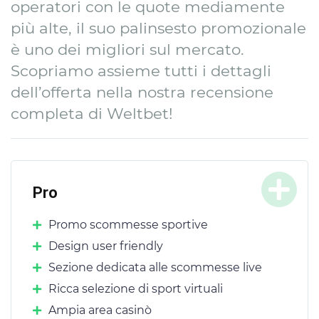
operatori con le quote mediamente
più alte, il suo palinsesto promozionale
è uno dei migliori sul mercato.
Scopriamo assieme tutti i dettagli
dell’offerta nella nostra recensione
completa di Weltbet!
Pro
Promo scommesse sportive
Design user friendly
Sezione dedicata alle scommesse live
Ricca selezione di sport virtuali
Ampia area casinò