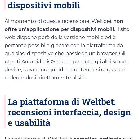
dispositivi mobili
Al momento di questa recensione, Weltbet
non
offre un’applicazione per dispositivi mobili
. Il sito
web dispone però della versione mobile ed è
pertanto possibile giocare con la piattaforma da
qualsiasi dispositivo che possieda un browser. Gli
utenti Android e iOS, come per tutti gli altri smart
device, dovranno quindi accontentarsi di giocare
collegandosi direttamente al sito.
La piattaforma di Weltbet:
recensioni interfaccia, design
e usabilità