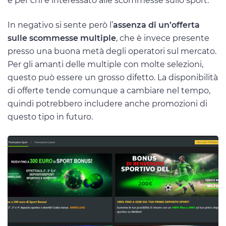
e per chi è interessato alle scommesse sullo sport.
In negativo si sente però l’
assenza di un’offerta
sulle scommesse multiple
, che è invece presente
presso una buona metà degli operatori sul mercato.
Per gli amanti delle multiple con molte selezioni,
questo può essere un grosso difetto. La disponibilità
di offerte tende comunque a cambiare nel tempo,
quindi potrebbero includere anche promozioni di
questo tipo in futuro.