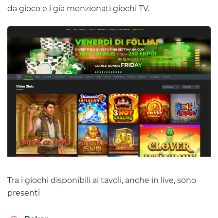
da gioco e i già menzionati giochi TV.
Tra i giochi disponibili ai tavoli, anche in live, sono
presenti