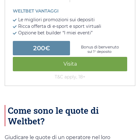
WELTBET VANTAGGI
Le migliori promozioni sui depositi
Ricca offerta di e-sport e sport virtuali
Opzione bet builder “I miei eventi”
200€
Bonus di benvenuto
sul 1° deposito
Visita
T&C apply, 18+
Come sono le quote di
Weltbet?
Giudicare le quote di un operatore nel loro