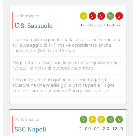
P
S
S
V
S
Performance
U.S. Sassuolo
1 - 1
0 - 2
2 - 1
1 - 0
5 - 1
L’ultima partita giocata dalla squadra si è conclusa
sul punteggio di 1 - 1, ma va considerato anche
l’avversario (S.S. Lazio Roma).
Negli ultimi mesi, sono le vittorie conquistate dai
ragazzi, al netto di pareggi e sconfitte.
Con un totale di 10 gol nelle ultime 10 gare, la
squadra ha una media gol a partita pari a 1. I gol
concessi sono stati invece 9 in queste partite.
V
P
P
V
V
Performance
SSC Napoli
2 - 0
0 - 0
2 - 2
0 - 1
2 - 0