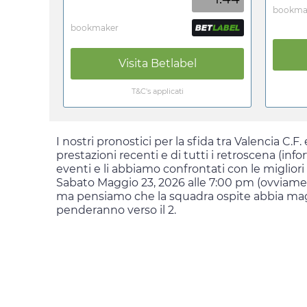
bookma
bookmaker
Visita
Betlabel
T&C's applicati
I nostri pronostici per la sfida tra Valencia C.F
prestazioni recenti e di tutti i retroscena (inf
eventi e li abbiamo confrontati con le migliori 
Sabato
Maggio 23, 2026
alle
7:00 pm
(ovviamen
ma pensiamo che la squadra ospite abbia maggiori
penderanno verso il 2.