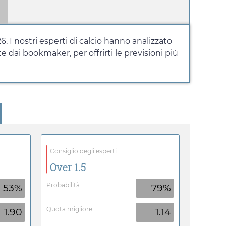
26
. I nostri esperti di calcio hanno analizzato
e dai bookmaker, per offrirti le previsioni più
Consiglio degli esperti
Over 1.5
Probabilità
53%
79%
Quota migliore
1.90
1.14