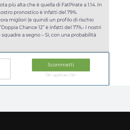
ota più alta che è quella di
FatPirate
a
1.14
. In
 nostro pronostico è infatti del 79%.
ra migliori (e quindi un profilo di rischio
Doppia Chance 12” è infatti del 77%.• I nostri
squadre a segno – Sì, con una probabilità
l
Scommetti
T&C applicati | 18+