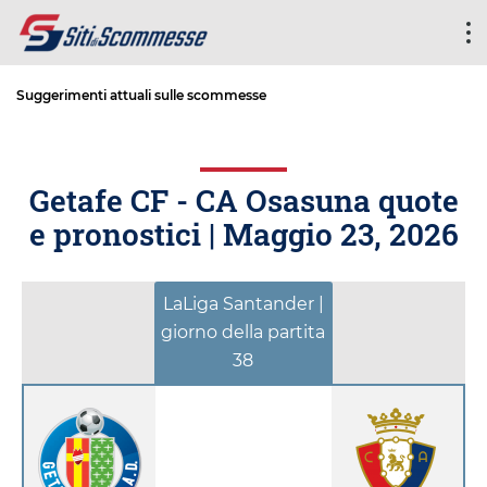
Suggerimenti attuali sulle scommesse
Getafe CF - CA Osasuna quote
e pronostici |
Maggio 23, 2026
LaLiga Santander |
giorno della partita
38