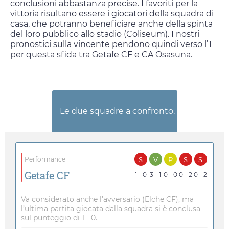
conclusioni abbastanza precise. I favoriti per la
vittoria risultano essere i giocatori della squadra di
casa, che potranno beneficiare anche della spinta
del loro pubblico allo stadio (Coliseum). I nostri
pronostici sulla vincente pendono quindi verso l’1
per questa sfida tra Getafe CF e CA Osasuna.
Le due squadre a confronto.
S
V
P
S
S
Performance
Getafe CF
1 - 0
3 - 1
0 - 0
0 - 2
0 - 2
Va considerato anche l’avversario (Elche CF), ma
l’ultima partita giocata dalla squadra si è conclusa
sul punteggio di 1 - 0.