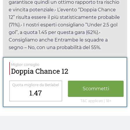
garantisce quindi un ottimo rapporto tra rischio
e vincita potenziale.• L’evento “Doppia Chance
12” risulta essere il più statisticamente probabile
(71%).• I nostri esperti consigliano “Under 2.5 gol
gol”, a quota
1.45
per questa gara (62%).•
Consigliamo anche Entrambe le squadre a
segno – No, con una probabilità del 55%.
Miglior consiglio
Doppia Chance 12
Quota migliore da
Betlabel
Scommetti
1.47
T&C applicati | 18+