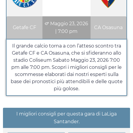
Maggio 23, 2026
Getafe CF
CA Osasuna
|
7:00 pm
Il grande calcio torna a con l’atteso scontro tra
Getafe CF e CA Osasuna, che si sfideranno allo
stadio Coliseum
Sabato
Maggio 23, 2026 7:00
pm
alle
7:00 pm
. Scopri i migliori consigli per le
scommesse elaborati dai nostri esperti sulla
base dei pronostici più attendibili e delle quote
più golose.
I migliori consigli per questa gara di LaLiga
Santander.