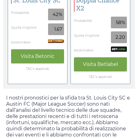
X2
Probabilità
42%
Probabilità
58%
Quota migliore
1.67
Quota migliore
2.20
bookmaker
bookmaker
Visita
Betonic
Visita
Betlabel
T&C's applicati
T&C's applicati
I nostri pronostici per la sfida tra St. Louis City SC e
Austin FC (Major League Soccer) sono nati
dall’analisi del livello tecnico delle due squadre,
delle prestazioni recenti e di tutti i retroscena
(infortuni, squalifiche, mercato ecc.). Abbiamo
quindi determinato la probabilità di realizzazione
dei vari eventi e li abbiamo confrontati con le