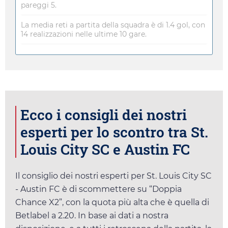
pareggi 5.
La media reti a partita della squadra è di 1.4 gol, con
14 realizzazioni nelle ultime 10 gare.
Ecco i consigli dei nostri
esperti per lo scontro tra St.
Louis City SC e Austin FC
Il consiglio dei nostri esperti per St. Louis City SC
- Austin FC è di scommettere su “Doppia
Chance X2”, con la quota più alta che è quella di
Betlabel
a
2.20
. In base ai dati a nostra