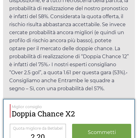
disposizione, e a tutti i retroscena della partita, la
probabilità di realizzazione del nostro pronostico
è infatti del 58%. Considerata la quota offerta, il
rischio risulta abbastanza accettabile. Se invece
cercate probabilità ancora migliori (e quindi un
profilo di rischio ancora più basso), potete
optare per il mercato delle doppie chance. La
probabilità di realizzazione di “Doppia Chance 12”
è infatti del 75%.• I nostri esperti consigliano
“Over 2.5 gol”, a quota
1.61
per questa gara (53%).•
Consigliamo anche Entrambe le squadre a
segno – Sì, con una probabilità del 57%.
Miglior consiglio
Doppia Chance X2
Quota migliore da
Betlabel
Scommetti
2.20