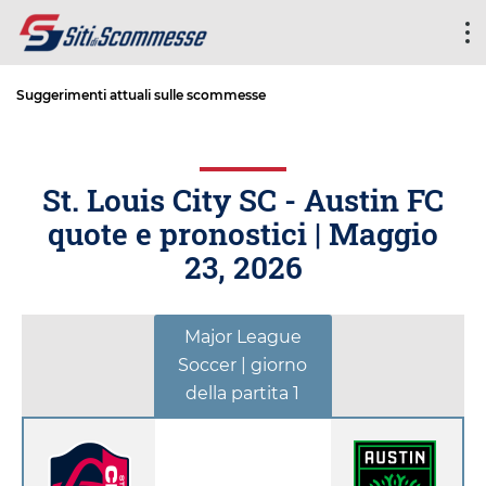
Suggerimenti attuali sulle scommesse
St. Louis City SC - Austin FC
quote e pronostici |
Maggio
23, 2026
Major League
Soccer | giorno
della partita 1