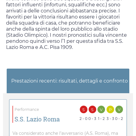
fattori influenti (infortuni, squalifiche ecc.) sono
arrivati a delle conclusioni abbastanza precise. I
favoriti per la vittoria risultano essere i giocatori
della squadra di casa, che potranno beneficiare
anche della spinta del loro pubblico allo stadio
(Stadio Olimpico). I nostri pronostici sulla vincente
pendono quindi verso l’1 per questa sfida tra S.S.
Lazio Roma e A.C. Pisa 1909.
Prestazioni recenti: risultati, dettagli e confronto
S
S
V
P
V
Performance
S.S. Lazio Roma
2 - 0
0 - 3
1 - 2
3 - 3
0 - 2
Va considerato anche l’avversario (A.S. Roma), ma