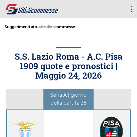
Suggerimenti attuali sulle scommesse
S.S. Lazio Roma - A.C. Pisa
1909 quote e pronostici |
Maggio 24, 2026
Seria A | giorno
della partita 38