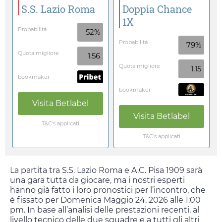
S.S. Lazio Roma
Doppia Chance
1X
Probabilità
52%
Probabilità
79%
Quota migliore
1.56
Quota migliore
1.15
bookmaker
bookmaker
Visita
Betlabel
Visita
Betlabel
T&C's applicati
T&C's applicati
La partita tra S.S. Lazio Roma e A.C. Pisa 1909 sarà
una gara tutta da giocare, ma i nostri esperti
hanno già fatto i loro pronostici per l’incontro, che
è fissato per
Domenica
Maggio 24, 2026
alle
1:00
pm
. In base all’analisi delle prestazioni recenti, al
livello tecnico delle due squadre e a tutti gli altri