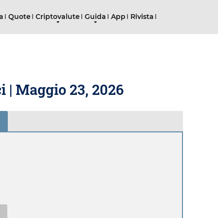
ta
Quote
Criptovalute
Guida
App
Rivista
i |
Maggio 23, 2026