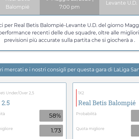
Levante U.D.
Balompié
7:00 pm
tici per Real Betis Balompié-Levante U.D. del giorno
Maggi
e performance recenti delle due squadre, oltre alle migliori
previsioni più accurate sulla partita che si giocherà a .
ori mercati e i nostri consigli per questa gara di LaLiga Sa
reti Under/Over 2,5
1X2
 2.5
Real Betis Balompié
ità
Probabilità
58%
igliore
Quota migliore
1.73