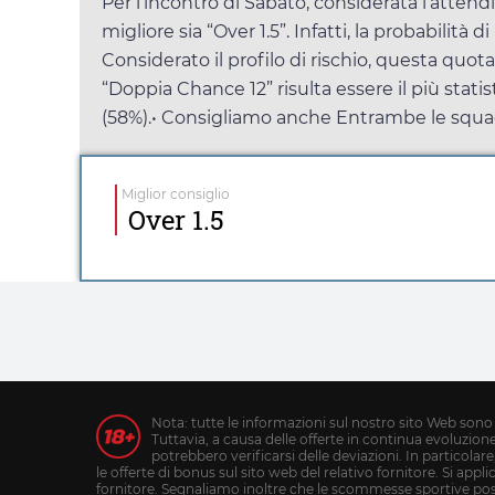
Per l’incontro di
Sabato
, considerata l’attend
migliore sia “Over 1.5”. Infatti, la probabilit
Considerato il profilo di rischio, questa quot
“Doppia Chance 12” risulta essere il più stati
(58%).• Consigliamo anche Entrambe le squadr
Miglior consiglio
Over 1.5
Nota: tutte le informazioni sul nostro sito Web sono
Tuttavia, a causa delle offerte in continua evoluzion
potrebbero verificarsi delle deviazioni. In particolare,
le offerte di bonus sul sito web del relativo fornitore. Si appli
fornitore. Segnaliamo inoltre che le scommesse sportive po