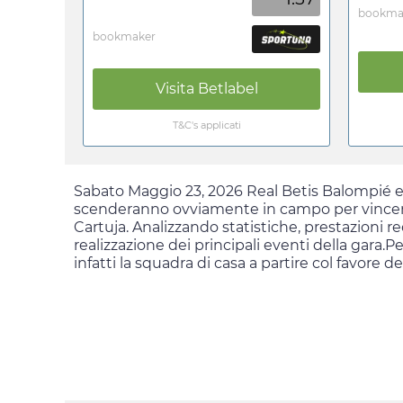
bookma
bookmaker
Visita
Betlabel
T&C's applicati
Sabato
Maggio 23, 2026
Real Betis Balompié e 
scenderanno ovviamente in campo per vincere,
Cartuja. Analizzando statistiche, prestazioni rec
realizzazione dei principali eventi della gara.P
infatti la squadra di casa a partire col favore de