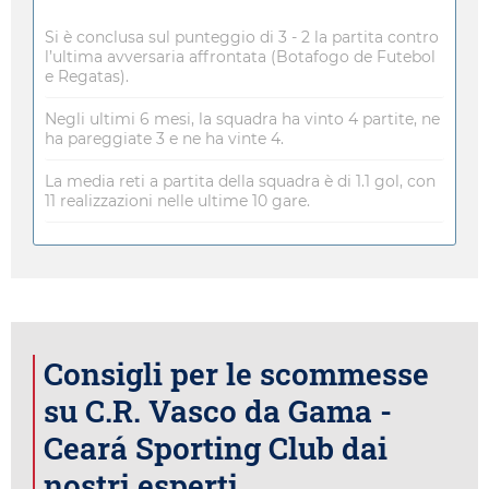
Si è conclusa sul punteggio di 3 - 2 la partita contro
l’ultima avversaria affrontata (Botafogo de Futebol
e Regatas).
Negli ultimi 6 mesi, la squadra ha vinto 4 partite, ne
ha pareggiate 3 e ne ha vinte 4.
La media reti a partita della squadra è di 1.1 gol, con
11 realizzazioni nelle ultime 10 gare.
Consigli per le scommesse
su C.R. Vasco da Gama -
Ceará Sporting Club dai
nostri esperti