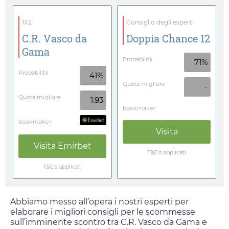
1X2
Consiglio degli esperti
C.R. Vasco da
Doppia Chance 12
Gama
Probabilità
71%
Probabilità
41%
Quota migliore
-
Quota migliore
1.93
bookmaker
bookmaker
Visita
Visita
Emirbet
T&C's applicati
T&C's applicati
Abbiamo messo all’opera i nostri esperti per
elaborare i migliori consigli per le scommesse
sull’imminente scontro tra C.R. Vasco da Gama e