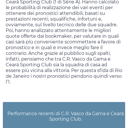
Ceará Sporting Club (1 di Série A). Hanno calcolato
le probabilità di realizzazione dei vari eventi per
ottenere dei pronostici attendibili, basati su
prestazioni recenti, squalifiche, infortuni e,
ovviamente, sul livello tecnico delle due squadre.
Poi, hanno analizzato attentamente le migliori
quote offerte dai bookmaker, per valutare in quali
casi sarà più conveniente scommettere a favore di
pronostico e in quali è invece meglio fare il
contrario. Anche grazie al pubblico sugli spalti,
infatti, pensiamo che tra C.R. Vasco da Gama e
Ceará Sporting Club sia la squadra di casa ad
essere più vicina alla vittoria. Per questa sfida di Rio
de Janeiro i nostri pronostici pendono quindi verso
l’1.
Performance recenti di C.R. Vasco da Gama e Ceará
Sporting Club.