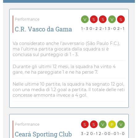
V
S
S
V
S
Performance
C.R. Vasco da Gama
1 - 3
0 - 2
2 - 1
3 - 0
2 - 1
Va considerato anche l’avversario (São Paulo F.C.),
ma l’ultima partita giocata dalla squadra si è
conclusa sul punteggio di 1 - 3.
Durante gli ultimi 12 mesi, la squadra ha vinto 4
gare, ne ha pareggiate 1 e ne ha perse 7.
Nelle ultime 10 partite, la squadra ha segnato 12 gol,
con una media di 1.2 goal a partita. Il totale delle reti
concesse ammonta invece a 4 gol.
S
S
V
P
V
Performance
Ceará Sporting Club
3 - 2
0 - 1
2 - 0
0 - 0
1 - 0