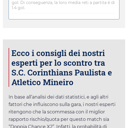
gol. Di conseguenza, la loro media reti a partita è di
1.4 gol.
Ecco i consigli dei nostri
esperti per lo scontro tra
S.C. Corinthians Paulista e
Atletico Mineiro
In base all’analisi dei dati statistici, e agli altri
fattori che influiscono sulla gara, i nostri esperti
ritengono che la scommessa con il miglior
rapporto rischio/quota per questo match sia
“Doppia Chance X2”. Infatti, la probabilità di