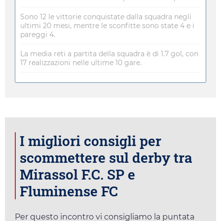
Sono 12 le vittorie conquistate dalla squadra negli
ultimi 20 mesi, mentre le sconfitte sono state 4 e i
pareggi 4.
La media reti a partita della squadra è di 1.7 gol, con
17 realizzazioni nelle ultime 10 gare.
I migliori consigli per
scommettere sul derby tra
Mirassol F.C. SP e
Fluminense FC
Per questo incontro vi consigliamo la puntata