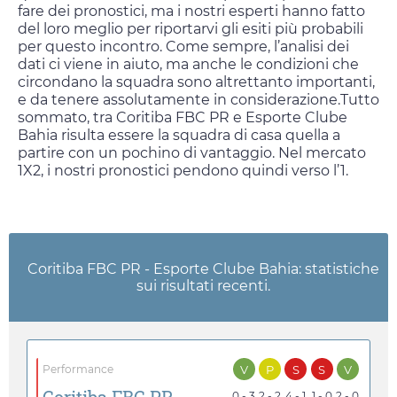
fare dei pronostici, ma i nostri esperti hanno fatto
del loro meglio per riportarvi gli esiti più probabili
per questo incontro. Come sempre, l’analisi dei
dati ci viene in aiuto, ma anche le condizioni che
circondano la squadra sono altrettanto importanti,
e da tenere assolutamente in considerazione.Tutto
sommato, tra Coritiba FBC PR e Esporte Clube
Bahia risulta essere la squadra di casa quella a
partire con un pochino di vantaggio. Nel mercato
1X2, i nostri pronostici pendono quindi verso l’1.
Coritiba FBC PR - Esporte Clube Bahia: statistiche
sui risultati recenti.
V
P
S
S
V
Performance
0 - 3
2 - 2
4 - 1
1 - 0
2 - 0