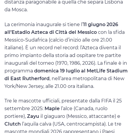
distanza paragonabile a quella che separa Lisbona
da Mosca.
La cerimonia inaugurale si tiene l’
11 giugno 2026
all’Estadio Azteca di Città del Messico
con la sfida
Messico-Sudafrica (calcio d’inizio alle ore 21.00
italiane). È un record nel record: l’Azteca diventa il
primo impianto della storia ad ospitare tre partite
inaugurali del torneo (1970, 1986, 2026). La finale è in
programma
domenica 19 luglio al MetLife Stadium
di East Rutherford
, nell’area metropolitana di New
York/New Jersey, alle 21.00 ora italiana.
Tre le mascotte ufficiali, presentate dalla FIFA il 25
settembre 2025:
Maple
l’alce (Canada, ruolo
portiere),
Zayu
il giaguaro (Messico, attaccante) e
Clutch
l’aquila calva (USA, centrocampista). Le tre
mascotte mondiali 2026 rappresentano i Paesi