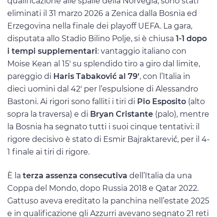
qualificazione alle spalle della Norvegia, sono stati
eliminati il 31 marzo 2026 a Zenica dalla Bosnia ed
Erzegovina nella finale dei playoff UEFA. La gara,
disputata allo Stadio Bilino Polje, si è chiusa
1-1 dopo
i tempi supplementari
: vantaggio italiano con
Moise Kean al 15′ su splendido tiro a giro dal limite,
pareggio di
Haris Tabaković al 79′
, con l’Italia in
dieci uomini dal 42′ per l’espulsione di Alessandro
Bastoni. Ai rigori sono falliti i tiri di
Pio Esposito
(alto
sopra la traversa) e di
Bryan Cristante
(palo), mentre
la Bosnia ha segnato tutti i suoi cinque tentativi: il
rigore decisivo è stato di Esmir Bajraktarević, per il 4-
1 finale ai tiri di rigore.
È la
terza assenza consecutiva
dell’Italia da una
Coppa del Mondo, dopo Russia 2018 e Qatar 2022.
Gattuso aveva ereditato la panchina nell’estate 2025
e in qualificazione gli Azzurri avevano segnato 21 reti