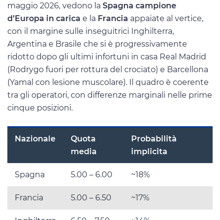
maggio 2026, vedono la
Spagna campione
d’Europa in carica
e la
Francia
appaiate al vertice,
con il margine sulle inseguitrici Inghilterra,
Argentina e Brasile che si è progressivamente
ridotto dopo gli ultimi infortuni in casa Real Madrid
(Rodrygo fuori per rottura del crociato) e Barcellona
(Yamal con lesione muscolare). Il quadro è coerente
tra gli operatori, con differenze marginali nelle prime
cinque posizioni.
Nazionale
Quota
Probabilità
media
implicita
Spagna
5.00 – 6.00
~18%
Francia
5.00 – 6.50
~17%