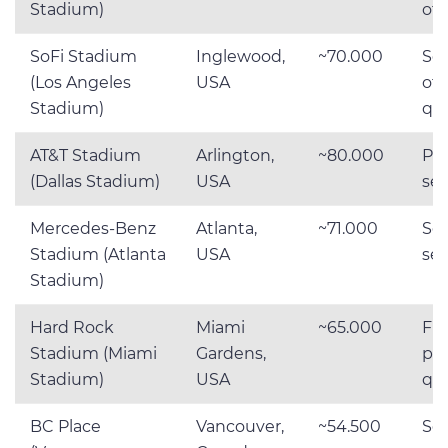
Stadium)
ott
SoFi Stadium
Inglewood,
~70.000
Sed
(Los Angeles
USA
ott
Stadium)
qua
AT&T Stadium
Arlington,
~80.000
Pr
(Dallas Stadium)
USA
sem
Mercedes-Benz
Atlanta,
~71.000
Se
Stadium (Atlanta
USA
sem
Stadium)
Hard Rock
Miami
~65.000
Fin
Stadium (Miami
Gardens,
pos
Stadium)
USA
qu
BC Place
Vancouver,
~54.500
Sed