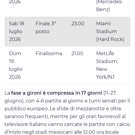
2026
(Mercedes-
Benz)
Sab 18
Finale 3°
23.00
Miami
luglio
posto
Stadium
2026
(Hard Rock)
Dom
Finalissima
21.00
MetLife
19
Stadium,
luglio
New
2026
York/NJ
La
fase a gironi è compressa in 17 giorni
(11-27
giugno), con 4-6 partite al giorno e turni serrati per il
pubblico europeo. Le sfide di mezzanotte e oltre
saranno frequenti, mentre per gli orari favorevoli al
televisore italiano vanno cercate le partite con calcio
d’inizio negli stadi messicani alle 12.00 ora locale