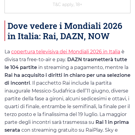
T&C apply, 18+
Dove vedere i Mondiali 2026
in Italia: Rai, DAZN, NOW
La
copertura televisiva dei Mondiali 2026 in Italia
è
divisa tra free-to-air e pay.
DAZN trasmetterà tutte
le 104 partite
in streaming a pagamento, mentre la
Rai ha acquisito i diritti in chiaro per una selezione
di incontri
. Il pacchetto Rai include la partita
inaugurale Messico-Sudafrica dell’11 giugno, diverse
partite della fase a gironi, alcuni sedicesimi e ottavi, i
quarti di finale, entrambe le semifinali, la finale per il
terzo posto e la finalissima del 19 luglio. La maggior
parte degli incontri sarà trasmessa su
Rai 1 in prima
serata
con streaming gratuito su RaiPlay. Sky e