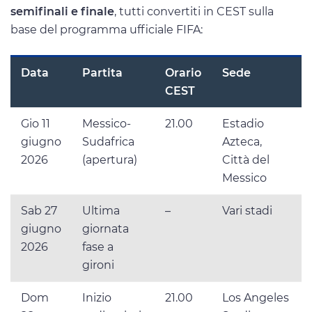
semifinali e finale
, tutti convertiti in CEST sulla
base del programma ufficiale FIFA:
Data
Partita
Orario
Sede
CEST
Gio 11
Messico-
21.00
Estadio
giugno
Sudafrica
Azteca,
2026
(apertura)
Città del
Messico
Sab 27
Ultima
–
Vari stadi
giugno
giornata
2026
fase a
gironi
Dom
Inizio
21.00
Los Angeles