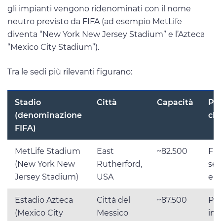
gli impianti vengono ridenominati con il nome
neutro previsto da FIFA (ad esempio MetLife
diventa “New York New Jersey Stadium” e l’Azteca
“Mexico City Stadium”).
Tra le sedi più rilevanti figurano:
Stadio
Città
Capacità
Par
(denominazione
ch
FIFA)
MetLife Stadium
East
~82.500
Fin
(New York New
Rutherford,
sem
Jersey Stadium)
USA
e f
Estadio Azteca
Città del
~87.500
Par
(Mexico City
Messico
ina