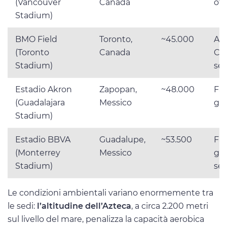
(Vancouver
Canada
ott
Stadium)
BMO Field
Toronto,
~45.000
Ap
(Toronto
Canada
Ca
Stadium)
sed
Estadio Akron
Zapopan,
~48.000
Fas
(Guadalajara
Messico
gir
Stadium)
Estadio BBVA
Guadalupe,
~53.500
Fas
(Monterrey
Messico
gir
Stadium)
sed
Le condizioni ambientali variano enormemente tra
le sedi:
l’altitudine dell’Azteca
, a circa 2.200 metri
sul livello del mare, penalizza la capacità aerobica