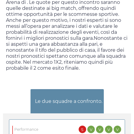
Arena di . Le quote per questo incontro saranno
quelle destinate ai big match, offrendo quindi
ottime opportunità per le scommesse sportive.
Anche per questo motivo, i nostri esperti si sono
messi all’opera per analizzare i dati e valutare le
probabilità di realizzazione degli eventi, così da
fornirvi i migliori pronostici sulla gara.Nonostante ci
si aspetti una gara abbastanza alla pari, e
nonostante il tifo del pubblico di casa, il favore dei
nostri pronostici spettano comunque alla squadra
ospite. Nel mercato 1X2, riteniamo quindi più
probabile il 2 come esito finale.
Le due squadre a confronto.
S
V
V
V
V
Performance