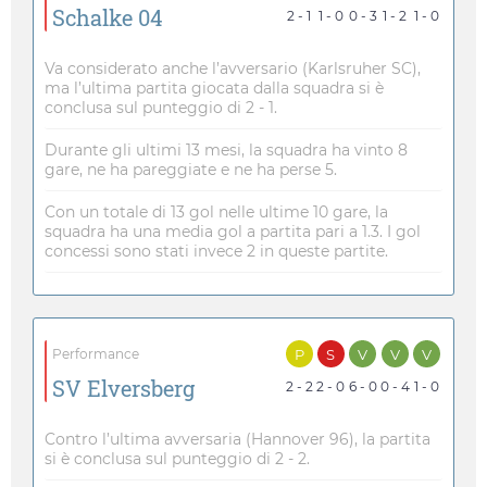
Schalke 04
2 - 1
1 - 0
0 - 3
1 - 2
1 - 0
Va considerato anche l’avversario (Karlsruher SC),
ma l’ultima partita giocata dalla squadra si è
conclusa sul punteggio di 2 - 1.
Durante gli ultimi 13 mesi, la squadra ha vinto 8
gare, ne ha pareggiate e ne ha perse 5.
Con un totale di 13 gol nelle ultime 10 gare, la
squadra ha una media gol a partita pari a 1.3. I gol
concessi sono stati invece 2 in queste partite.
P
S
V
V
V
Performance
SV Elversberg
2 - 2
2 - 0
6 - 0
0 - 4
1 - 0
Contro l’ultima avversaria (Hannover 96), la partita
si è conclusa sul punteggio di 2 - 2.