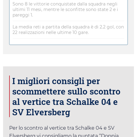
Sono 8 le vittorie conquistate dalla squadra negli
ultimi 11 mesi, mentre le sconfitte sono state 2 e i
pareggi 1.
La media reti a partita della squadra è di 2.2 gol, con
22 realizzazioni nelle ultime 10 gare.
I migliori consigli per
scommettere sullo scontro
al vertice tra Schalke 04 e
SV Elversberg
Per lo scontro al vertice tra Schalke 04 e SV
Elversberg vi consigliamo la puntata “Doppia