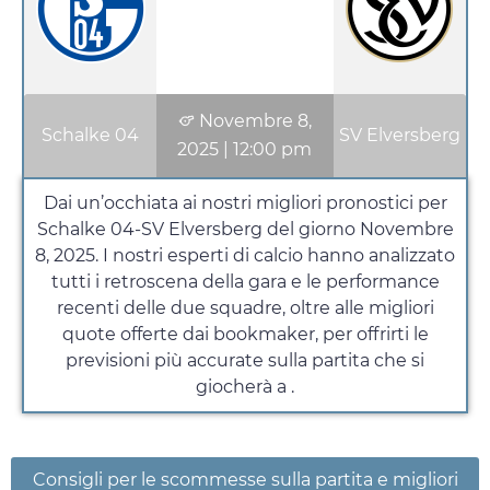
Novembre 8,
Schalke 04
SV Elversberg
2025
|
12:00 pm
Dai un’occhiata ai nostri migliori pronostici per
Schalke 04-SV Elversberg del giorno
Novembre
8, 2025
. I nostri esperti di calcio hanno analizzato
tutti i retroscena della gara e le performance
recenti delle due squadre, oltre alle migliori
quote offerte dai bookmaker, per offrirti le
previsioni più accurate sulla partita che si
giocherà a .
Consigli per le scommesse sulla partita e migliori