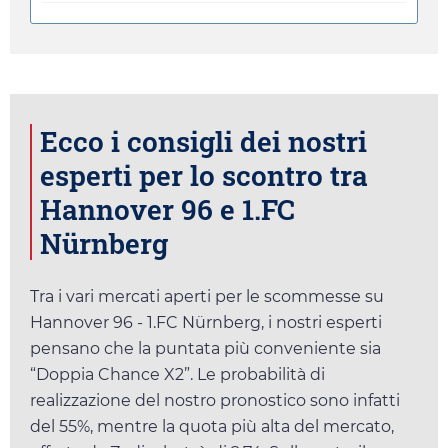
Ecco i consigli dei nostri
esperti per lo scontro tra
Hannover 96 e 1.FC
Nürnberg
Tra i vari mercati aperti per le scommesse su
Hannover 96 - 1.FC Nürnberg, i nostri esperti
pensano che la puntata più conveniente sia
“Doppia Chance X2”. Le probabilità di
realizzazione del nostro pronostico sono infatti
del 55%, mentre la quota più alta del mercato,