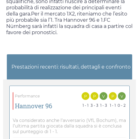
squalifiche, sono infatti riuscire a determinare la
probabilità di realizzazione dei principali eventi
della gara.Per il mercato 1X2, riteniamo che l’esito
più probabile sia l’1. Tra Hannover 96 e 1.FC
Nürnberg sarà infatti la squadra di casa a partire col
favore dei pronostici.
Prestazioni recenti: risultati, dettagli e confronto
P
P
V
P
V
Performance
Hannover 96
1 - 1
3 - 3
1 - 3
1 - 1
0 - 2
Va considerato anche l’avversario (VfL Bochum), ma
l’ultima partita giocata dalla squadra si è conclusa
sul punteggio di 1 - 1.