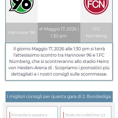
Maggio 17, 2026
|
1.FC
Hannover 96
1:30 pm
Nürnberg
Il giorno
Maggio 17, 2026
alle
1:30 pm
si terrà
l’attesissimo scontro tra Hannover 96 e 1.FC
Nürnberg, che si scontreranno allo stadio Heinz
von Heiden-Arena di . Scopriamo i pronostici più
dettagliati e i nostri consigli sulle scommesse.
I migliori consigli per questa gara di 2. Bundesliga.
Entrambe le squadre a
Totale reti Under/Over 2,5