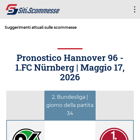
Suggerimenti attuali sulle scommesse
Pronostico Hannover 96 -
1.FC Nürnberg |
Maggio 17,
2026
2. Bundesliga |
giorno della partita
34