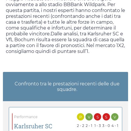
ovviamente a allo stadio BBBank Wildpark. Per
questa partita, i nostri esperti hanno confrontato le
prestazioni recenti (confrontando anche i dati tra
casa e trasferta) e tutte le altre forze in campo,
come squalifiche e infortuni, per determinare il
probabile vincitore.Dalle analisi, tra Karlsruher SC e
VfL Bochum risulta essere la squadra di casa quella
a partire con il favore di pronostici. Nel mercato 1X2,
consigliamo quindi di puntare sull’1.
Confronto tra le prestazioni recenti delle due
squadre.
P
V
S
S
V
Performance
Karlsruher SC
2 - 2
2 - 1
1 - 3
3 - 0
4 - 1