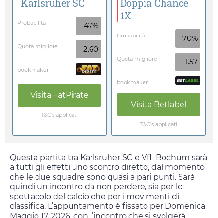
Karlsruher SC
Doppia Chance
1X
Probabilità
47%
Probabilità
70%
Quota migliore
2.60
Quota migliore
1.57
bookmaker
bookmaker
Visita
FatPirate
Visita
Betlabel
T&C's applicati
T&C's applicati
Questa partita tra Karlsruher SC e VfL Bochum sarà
a tutti gli effetti uno scontro diretto, dal momento
che le due squadre sono quasi a pari punti. Sarà
quindi un incontro da non perdere, sia per lo
spettacolo del calcio che per i movimenti di
classifica. L’appuntamento è fissato per
Domenica
Maggio 17, 2026
, con l’incontro che si svolgerà