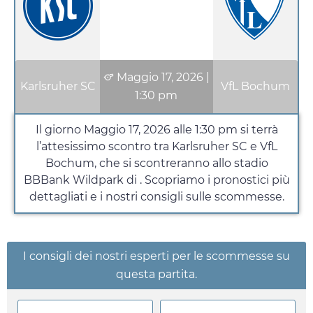
Maggio 17, 2026
|
Karlsruher SC
VfL Bochum
1:30 pm
Il giorno
Maggio 17, 2026
alle
1:30 pm
si terrà
l’attesissimo scontro tra Karlsruher SC e VfL
Bochum, che si scontreranno allo stadio
BBBank Wildpark di . Scopriamo i pronostici più
dettagliati e i nostri consigli sulle scommesse.
I consigli dei nostri esperti per le scommesse su
questa partita.