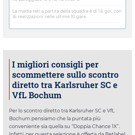
La media reti a partita della squadra è di 1.6 gol, con
16 realizzazioni nelle ultime 10 gare.
I migliori consigli per
scommettere sullo scontro
diretto tra Karlsruher SC e
VfL Bochum
Per lo scontro diretto tra Karlsruher SC e VfL
Bochum pensiamo che la puntata più
conveniente sia quella su “Doppia Chance 1X”.
Infatti, per questa selezione è offerta da
Betlabel