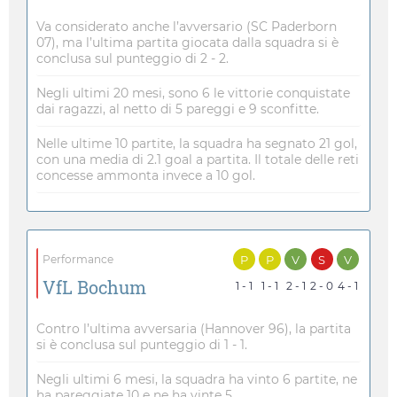
Va considerato anche l’avversario (SC Paderborn
07), ma l’ultima partita giocata dalla squadra si è
conclusa sul punteggio di 2 - 2.
Negli ultimi 20 mesi, sono 6 le vittorie conquistate
dai ragazzi, al netto di 5 pareggi e 9 sconfitte.
Nelle ultime 10 partite, la squadra ha segnato 21 gol,
con una media di 2.1 goal a partita. Il totale delle reti
concesse ammonta invece a 10 gol.
P
P
V
S
V
Performance
VfL Bochum
1 - 1
1 - 1
2 - 1
2 - 0
4 - 1
Contro l’ultima avversaria (Hannover 96), la partita
si è conclusa sul punteggio di 1 - 1.
Negli ultimi 6 mesi, la squadra ha vinto 6 partite, ne
ha pareggiate 10 e ne ha vinte 5.