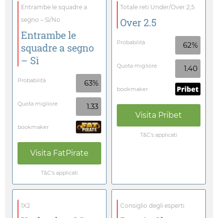
Entrambe le squadre a
Totale reti Under/Over 2,5
segno – Sì/No
Over 2.5
Entrambe le
Probabilità
62%
squadre a segno
– Sì
Quota migliore
1.40
Probabilità
63%
bookmaker
Quota migliore
1.33
Visita
Pribet
bookmaker
T&C's applicati
Visita
FatPirate
T&C's applicati
1X2
Consiglio degli esperti