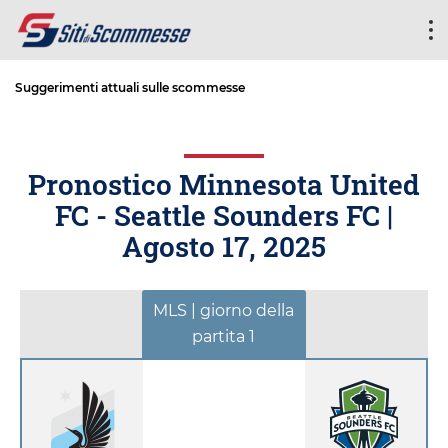
Suggerimenti attuali sulle scommesse
Pronostico Minnesota United
FC - Seattle Sounders FC |
Agosto 17, 2025
MLS | giorno della
partita 1