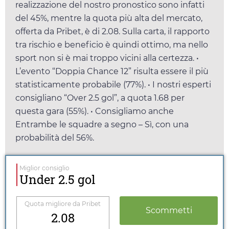
realizzazione del nostro pronostico sono infatti
del 45%, mentre la quota più alta del mercato,
offerta da
Pribet
, è di
2.08
. Sulla carta, il rapporto
tra rischio e beneficio è quindi ottimo, ma nello
sport non si è mai troppo vicini alla certezza. •
L’evento “Doppia Chance 12” risulta essere il più
statisticamente probabile (77%). • I nostri esperti
consigliano “Over 2.5 gol”, a quota
1.68
per
questa gara (55%). • Consigliamo anche
Entrambe le squadre a segno – Sì, con una
probabilità del 56%.
Miglior consiglio
Under 2.5 gol
Quota migliore da
Pribet
Scommetti
2.08