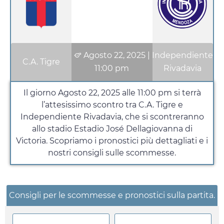
Agosto 22, 2025
|
Independiente
C.A. Tigre
11:00 pm
Rivadavia
Il giorno
Agosto 22, 2025
alle
11:00 pm
si terrà
l’attesissimo scontro tra C.A. Tigre e
Independiente Rivadavia, che si scontreranno
allo stadio Estadio José Dellagiovanna di
Victoria. Scopriamo i pronostici più dettagliati e i
nostri consigli sulle scommesse.
Consigli per le scommesse e pronostici sulla partita.