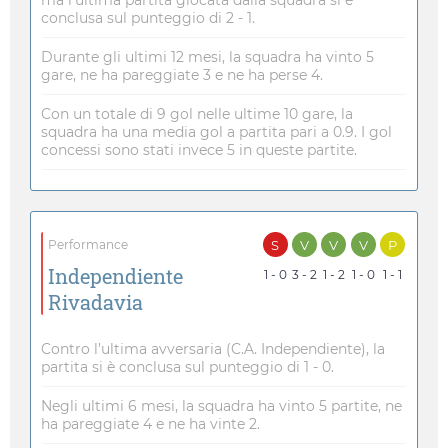
ma l’ultima partita giocata dalla squadra si è
conclusa sul punteggio di 2 - 1.
Durante gli ultimi 12 mesi, la squadra ha vinto 5
gare, ne ha pareggiate 3 e ne ha perse 4.
Con un totale di 9 gol nelle ultime 10 gare, la
squadra ha una media gol a partita pari a 0.9. I gol
concessi sono stati invece 5 in queste partite.
S
V
V
V
P
Performance
Independiente
1 - 0
3 - 2
1 - 2
1 - 0
1 - 1
Rivadavia
Contro l’ultima avversaria (C.A. Independiente), la
partita si è conclusa sul punteggio di 1 - 0.
Negli ultimi 6 mesi, la squadra ha vinto 5 partite, ne
ha pareggiate 4 e ne ha vinte 2.