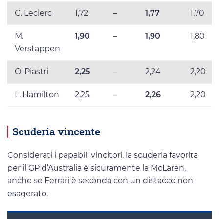
C. Leclerc
1,72
–
1,77
1,70
M.
1,90
–
1,90
1,80
Verstappen
O. Piastri
2,25
–
2,24
2,20
L. Hamilton
2,25
–
2,26
2,20
Scuderia vincente
Considerati i papabili vincitori, la scuderia favorita
per il GP d’Australia è sicuramente la McLaren,
anche se Ferrari è seconda con un distacco non
esagerato.