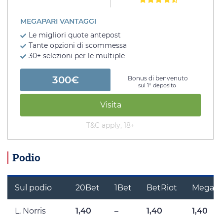
MEGAPARI VANTAGGI
Le migliori quote antepost
Tante opzioni di scommessa
30+ selezioni per le multiple
300€
Bonus di benvenuto
sul 1° deposito
Visita
T&C apply, 18+
Podio
Sul podio
20Bet
1Bet
BetRiot
MegaPa
L. Norris
1,40
–
1,40
1,40