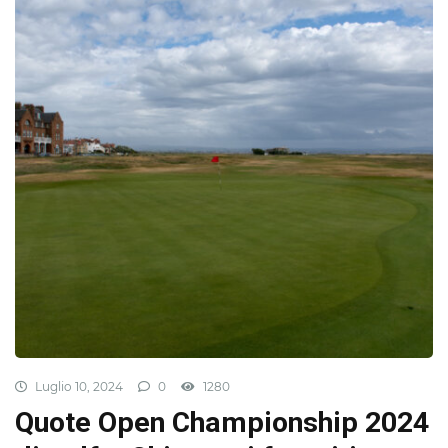
Luglio 10, 2024
0
1280
Quote Open Championship 2024