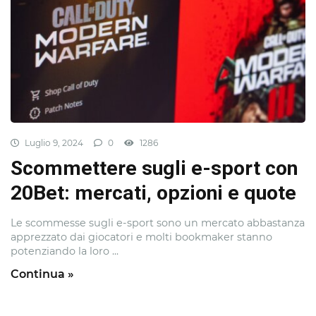
Luglio 9, 2024
0
1286
Scommettere sugli e-sport con
20Bet: mercati, opzioni e quote
Le scommesse sugli e-sport sono un mercato abbastanza
apprezzato dai giocatori e molti bookmaker stanno
potenziando la loro ...
Continua »