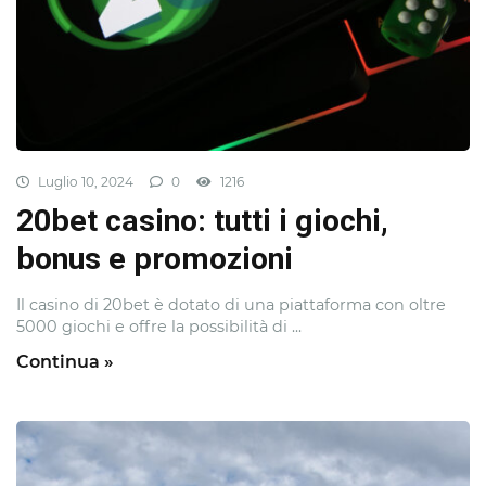
Luglio 10, 2024
0
1216
20bet casino: tutti i giochi,
bonus e promozioni
Il casino di 20bet è dotato di una piattaforma con oltre
5000 giochi e offre la possibilità di ...
Continua »