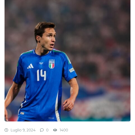
Luglio 9, 2024
0
1400