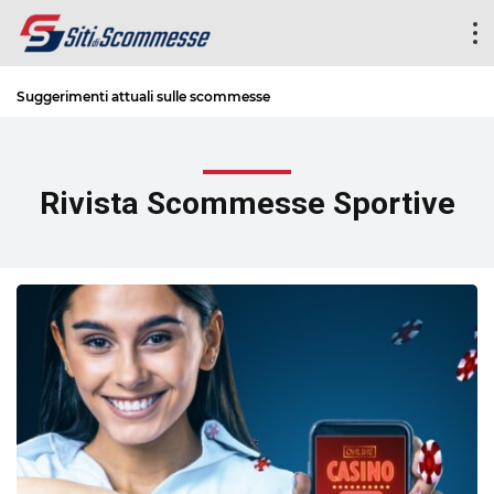
Suggerimenti attuali sulle scommesse
Rivista Scommesse Sportive