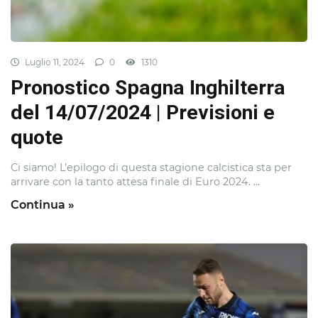
Luglio 11, 2024
0
1310
Pronostico Spagna Inghilterra
del 14/07/2024 | Previsioni e
quote
Ci siamo! L’epilogo di questa stagione calcistica sta per
arrivare con la tanto attesa finale di Euro 2024. ...
Continua »