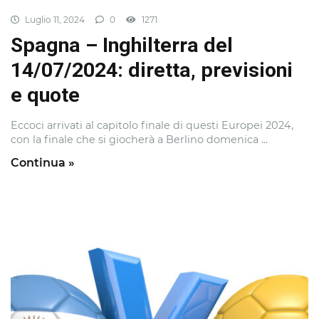
Luglio 11, 2024
0
1271
Spagna – Inghilterra del
14/07/2024: diretta, previsioni
e quote
Eccoci arrivati al capitolo finale di questi Europei 2024,
con la finale che si giocherà a Berlino domenica ...
Continua »