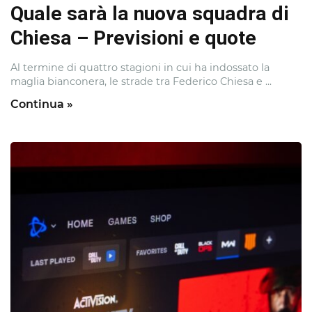
Quale sarà la nuova squadra di
Chiesa – Previsioni e quote
Al termine di quattro stagioni in cui ha indossato la
maglia bianconera, le strade tra Federico Chiesa e ...
Continua »