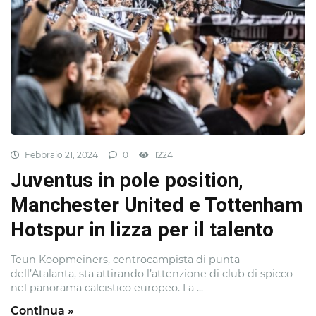
Febbraio 21, 2024
0
1224
Juventus in pole position,
Manchester United e Tottenham
Hotspur in lizza per il talento
Teun Koopmeiners, centrocampista di punta
dell’Atalanta, sta attirando l’attenzione di club di spicco
nel panorama calcistico europeo. La ...
Continua »