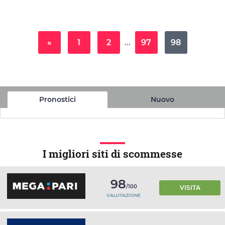
«
1
2
…
97
98
Pronostici
Nuovo
I migliori siti di scommesse
98
/100
VISITA
VALUTAZIONE