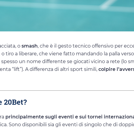
acciata, o
smash
, che è il gesto tecnico offensivo per ecc
,
o tiro a liberare, che viene fatto mandando la palla verso 
spesso un nome differente se giocati vicino a rete (lo 
enta “lift”). A differenza di altri sport simili,
colpire l’avver
e 20Bet?
tra
principalmente sugli eventi e sui tornei internaziona
. Sono disponibili sia gli eventi di singolo che di doppi