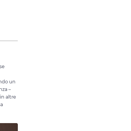
rse
i
ando un
nza –
 in altre
sa