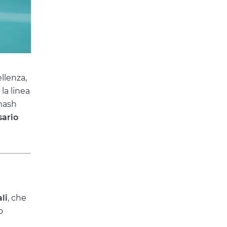
ellenza,
la linea
smash
sario
li
, che
o