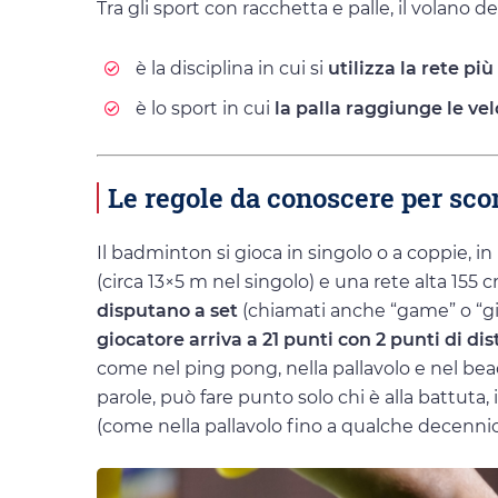
Tra gli sport con racchetta e palle, il volano d
è la disciplina in cui si
utilizza la rete più
è lo sport in cui
la palla raggiunge le vel
Le regole da conoscere per sc
Il badminton si gioca in singolo o a coppie, 
(circa 13×5 m nel singolo) e una rete alta 155 c
disputano a set
(chiamati anche “game” o “gi
giocatore arriva a 21 punti con 2 punti di di
come nel ping pong, nella pallavolo e nel beac
parole, può fare punto solo chi è alla battuta, 
(come nella pallavolo fino a qualche decennio 