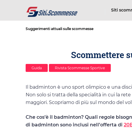
Siti sco
Suggerimenti attuali sulle scommesse
Scommettere su
Guida
Rivista Scommesse Sportive
Il badminton è uno sport olimpico e una discipl
Non solo si tratta della specialità in cui la ret
maggiori. Scopriamo di più sul mondo del v
Che cos’è il badminton? Quali regole bisog
di badminton sono inclusi nell’offerta di
20