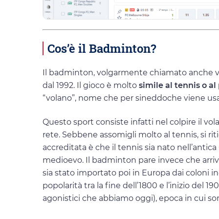
Cos’è il Badminton?
Il badminton, volgarmente chiamato anche vol
dal 1992. Il gioco è molto
simile al tennis o al
“volano”, nome che per sineddoche viene usato 
Questo sport consiste infatti nel colpire il vo
rete. Sebbene assomigli molto al tennis, si ri
accreditata è che il tennis sia nato nell’antica
medioevo. Il badminton pare invece che arrivi 
sia stato importato poi in Europa dai coloni i
popolarità tra la fine dell’1800 e l’inizio del
agonistici che abbiamo oggi), epoca in cui sono 