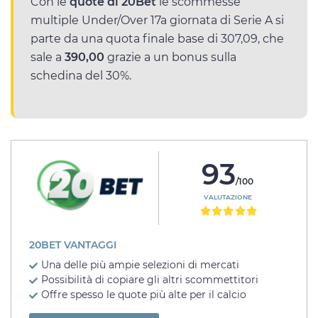
Con le
quote di 20Bet
le scommesse
multiple Under/Over 17a giornata di Serie A si
parte da una quota finale base di 307,09, che
sale a
390,00
grazie a un bonus sulla
schedina del 30%.
93
/100
VALUTAZIONE
20BET VANTAGGI
Una delle più ampie selezioni di mercati
Possibilità di copiare gli altri scommettitori
Offre spesso le quote più alte per il calcio