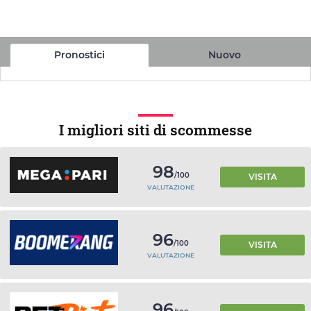
Pronostici
Nuovo
I migliori siti di scommesse
98
/100
VISITA
VALUTAZIONE
96
/100
VISITA
VALUTAZIONE
96