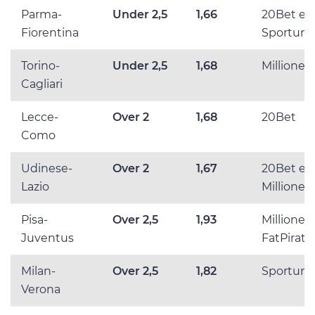
Parma-
Under 2,5
1,66
20Bet e
Fiorentina
Sportuna
Torino-
Under 2,5
1,68
Millioner
Cagliari
Lecce-
Over 2
1,68
20Bet
Como
Udinese-
Over 2
1,67
20Bet e
Lazio
Millioner
Pisa-
Over 2,5
1,93
Millioner 
Juventus
FatPirate
Milan-
Over 2,5
1,82
Sportuna
Verona