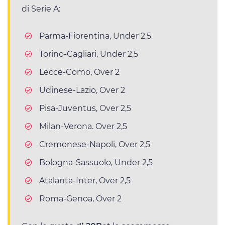
di Serie A:
Parma-Fiorentina, Under 2,5
Torino-Cagliari, Under 2,5
Lecce-Como, Over 2
Udinese-Lazio, Over 2
Pisa-Juventus, Over 2,5
Milan-Verona. Over 2,5
Cremonese-Napoli, Over 2,5
Bologna-Sassuolo, Under 2,5
Atalanta-Inter, Over 2,5
Roma-Genoa, Over 2