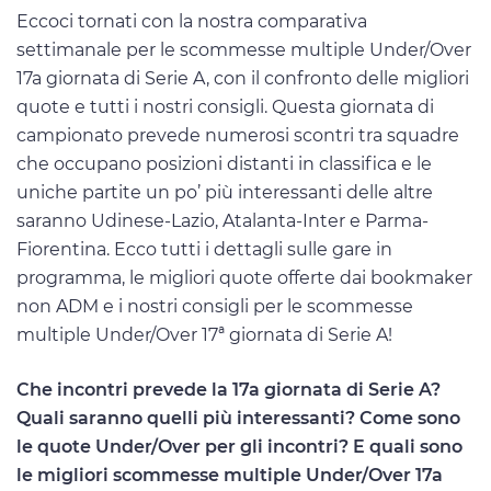
Eccoci tornati con la nostra comparativa
settimanale per le scommesse multiple Under/Over
17a giornata di Serie A, con il confronto delle migliori
quote e tutti i nostri consigli. Questa giornata di
campionato prevede numerosi scontri tra squadre
che occupano posizioni distanti in classifica e le
uniche partite un po’ più interessanti delle altre
saranno Udinese-Lazio, Atalanta-Inter e Parma-
Fiorentina. Ecco tutti i dettagli sulle gare in
programma, le migliori quote offerte dai bookmaker
non ADM e i nostri consigli per le scommesse
multiple Under/Over 17ª giornata di Serie A!
Che incontri prevede la 17a giornata di Serie A?
Quali saranno quelli più interessanti? Come sono
le quote Under/Over per gli incontri? E quali sono
le migliori scommesse multiple Under/Over 17a