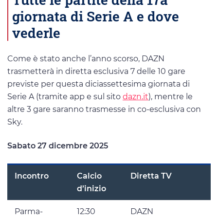
giornata di Serie A e dove
vederle
Come è stato anche l’anno scorso, DAZN
trasmetterà in diretta esclusiva 7 delle 10 gare
previste per questa diciassettesima giornata di
Serie A (tramite app e sul sito
dazn.it
), mentre le
altre 3 gare saranno trasmesse in co-esclusiva con
Sky.
Sabato 27 dicembre 2025
Incontro
Calcio
Diretta TV
d’inizio
Parma-
12:30
DAZN