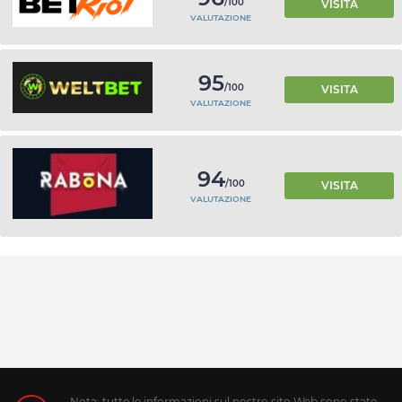
/100
VISITA
VALUTAZIONE
95
/100
VISITA
VALUTAZIONE
94
/100
VISITA
VALUTAZIONE
Nota: tutte le informazioni sul nostro sito Web sono state