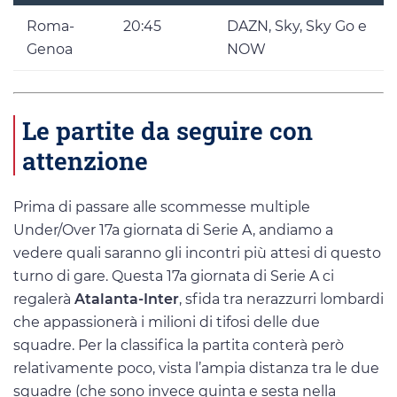
Roma-
20:45
DAZN, Sky, Sky Go e
Genoa
NOW
Le partite da seguire con
attenzione
Prima di passare alle scommesse multiple
Under/Over 17a giornata di Serie A, andiamo a
vedere quali saranno gli incontri più attesi di questo
turno di gare. Questa 17a giornata di Serie A ci
regalerà
Atalanta-Inter
, sfida tra nerazzurri lombardi
che appassionerà i milioni di tifosi delle due
squadre. Per la classifica la partita conterà però
relativamente poco, vista l’ampia distanza tra le due
squadre (che sono invece quinta e sesta nella