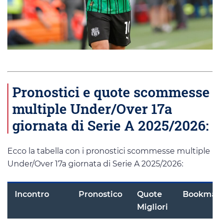
Pronostici e quote scommesse
multiple Under/Over 17a
giornata di Serie A 2025/2026:
Ecco la tabella con i pronostici scommesse multiple
Under/Over 17a giornata di Serie A 2025/2026:
Incontro
Pronostico
Quote
Bookmak
Migliori