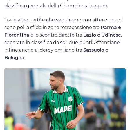
classifica generale della Champions League).
Tra le altre partite che seguiremo con attenzione ci
sono poi la sfida in zona retrocessione tra
Parma e
Fiorentina
e lo scontro diretto tra
Lazio e Udinese
,
separate in classifica da soli due punti. Attenzione
infine anche al derby emiliano tra
Sassuolo e
Bologna
.