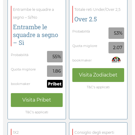
Entrambe le squadre a
Totale reti Under/Over 2,5
segno – Sì/No
Over 2.5
Entrambe le
Probabilità
53%
squadre a segno
– Sì
Quota migliore
2.07
Probabilità
55%
bookmaker
Quota migliore
1.86
Visita
Zodiacbet
bookmaker
T&C's applicati
Visita
Pribet
T&C's applicati
1X2
Consiglio degli esperti