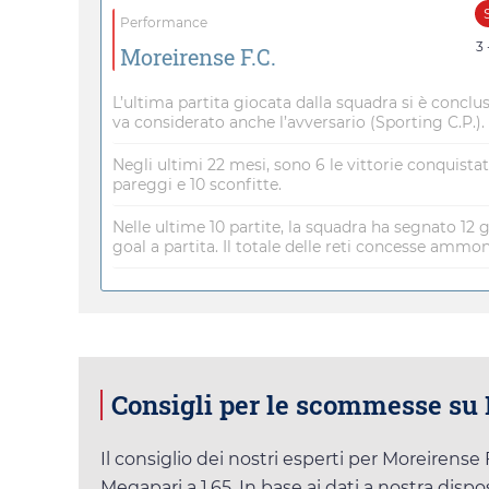
Performance
3 
Moreirense F.C.
L’ultima partita giocata dalla squadra si è conclus
va considerato anche l’avversario (Sporting C.P.).
Negli ultimi 22 mesi, sono 6 le vittorie conquistate
pareggi e 10 sconfitte.
Nelle ultime 10 partite, la squadra ha segnato 12 g
goal a partita. Il totale delle reti concesse ammon
Consigli per le scommesse su M
Il consiglio dei nostri esperti per Moreirense
Megapari
a
1.65
. In base ai dati a nostra dispo