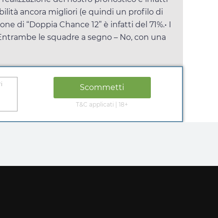
ilità ancora migliori (e quindi un profilo di
one di “Doppia Chance 12” è infatti del 71%.• I
Entrambe le squadre a segno – No, con una
i
Scommetti
T&C applicati | 18+