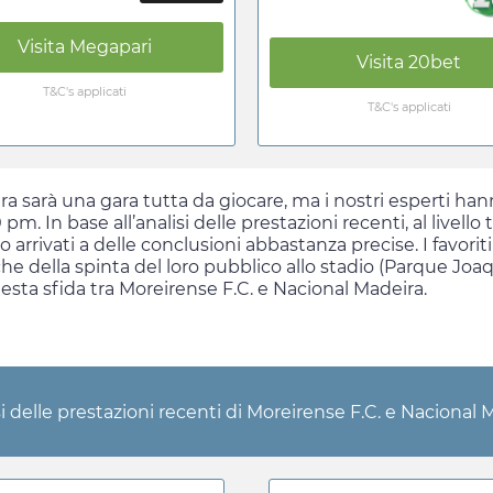
Visita
Megapari
Visita
20bet
T&C's applicati
T&C's applicati
a sarà una gara tutta da giocare, ma i nostri esperti hanno
0 pm
. In base all’analisi delle prestazioni recenti, al livell
no arrivati a delle conclusioni abbastanza precise. I favoriti
e della spinta del loro pubblico allo stadio (Parque Joaq
esta sfida tra Moreirense F.C. e Nacional Madeira.
i delle prestazioni recenti di Moreirense F.C. e Nacional 