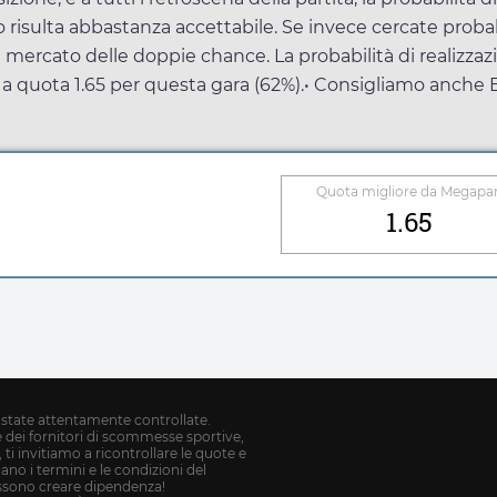
io risulta abbastanza accettabile. Se invece cercate probab
l mercato delle doppie chance. La probabilità di realizzazi
, a quota
1.65
per questa gara (62%).• Consigliamo anche 
Quota migliore da
Megapar
1.65
 state attentamente controllate.
e dei fornitori di scommesse sportive,
 ti invitiamo a ricontrollare le quote e
cano i termini e le condizioni del
ssono creare dipendenza!