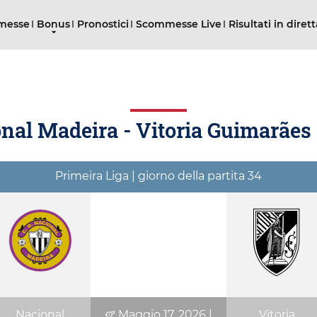
mmesse
Bonus
Pronostici
Scommesse Live
Risultati in diret
nal Madeira - Vitoria Guimarães 
Primeira Liga | giorno della partita 34
Nacional
Maggio 17, 2026
|
Vitoria