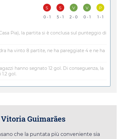
S
S
V
V
P
0 - 1
5 - 1
2 - 0
0 - 1
1 - 1
Casa Pia), la partita si è conclusa sul punteggio di
dra ha vinto 8 partite, ne ha pareggiate 4 e ne ha
 ragazzi hanno segnato 12 gol. Di conseguenza, la
 1.2 gol.
e Vitoria Guimarães
ensano che la puntata più conveniente sia