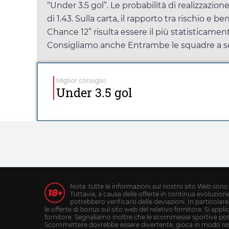
“Under 3.5 gol”. Le probabilità di realizzazio
di
1.43
. Sulla carta, il rapporto tra rischio e 
Chance 12” risulta essere il più statisticament
Consigliamo anche Entrambe le squadre a seg
Miglior consiglio
Under 3.5 gol
Nota: tutte le informazioni sul nostro sito Web sono
Tuttavia, a causa delle offerte in continua evoluzion
potrebbero verificarsi delle deviazioni. In particolare,
le offerte di bonus sul sito web del relativo fornitore. Si appli
fornitore. Segnaliamo inoltre che le scommesse sportive po
Scommettere dovrebbe essere divertente, gioca in modo res