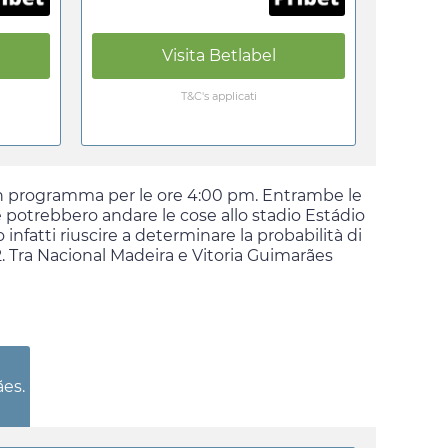
Visita
Betlabel
T&C's applicati
 in programma per le ore
4:00 pm
. Entrambe le
potrebbero andare le cose allo stadio Estádio
 infatti riuscire a determinare la probabilità di
l 2. Tra Nacional Madeira e Vitoria Guimarães
ães.