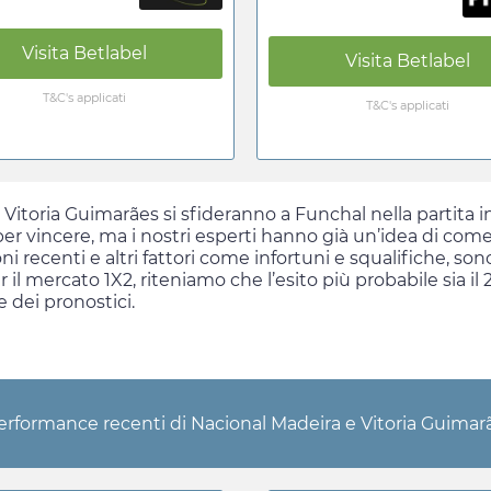
Visita
Betlabel
Visita
Betlabel
T&C's applicati
T&C's applicati
Vitoria Guimarães si sfideranno a Funchal nella partita
vincere, ma i nostri esperti hanno già un’idea di come 
i recenti e altri fattori come infortuni e squalifiche, sono
er il mercato 1X2, riteniamo che l’esito più probabile sia i
e dei pronostici.
erformance recenti di Nacional Madeira e Vitoria Guimar