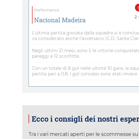
Performance
2 
Nacional Madeira
L’ultima partita giocata dalla squadra si è conclu
va considerato anche l’avversario (C.D. Santa Clar
Negli ultimi 21 mesi, sono 5 le vittorie conquistate
pareggi e 12 sconfitte.
Con un totale di 8 gol nelle ultime 10 gare, la sq
partita pari a 0.8. I gol concessi sono stati invece 
Ecco i consigli dei nostri esp
Tra i vari mercati aperti per le scommesse su