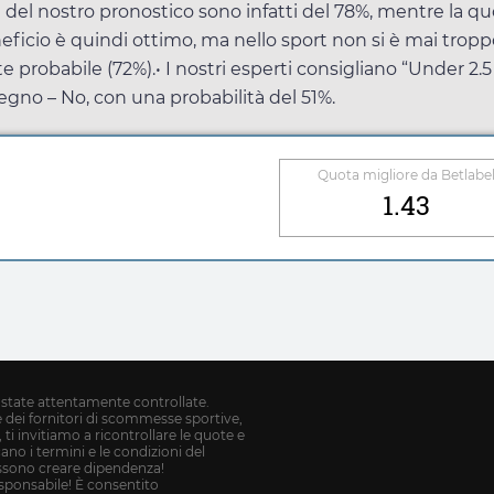
ne del nostro pronostico sono infatti del 78%, mentre la qu
beneficio è quindi ottimo, ma nello sport non si è mai tropp
e probabile (72%).• I nostri esperti consigliano “Under 2.5
no – No, con una probabilità del 51%.
Quota migliore da
Betlabe
1.43
 state attentamente controllate.
e dei fornitori di scommesse sportive,
 ti invitiamo a ricontrollare le quote e
cano i termini e le condizioni del
ssono creare dipendenza!
ponsabile! È consentito