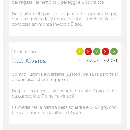
dai ragazzi, al netto di 7 pareggi e 6 sconfitte.
Nelle ultime 10 partite, la squadra ha segnato 12 gol,
con una media di 1.2 goal a partita. Il totale delle reti
concesse ammonta invece a 3 gol.
P
S
V
S
V
Performance
F.C. Alverca
1 - 1
1 - 0
2 - 1
1 - 0
3 - 1
Contro l’ultima avversaria (Estoril Praia), la partita si
è conclusa sul punteggio di 1 - 1.
Negli ultimi 6 mesi, la squadra ha vinto 7 partite, ne
ha pareggiate 7 e ne ha vinte 8.
La media reti a partita della squadra è di 1.2 gol, con
12 realizzazioni nelle ultime 10 gare.