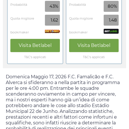
Probabilità
Probabilità
43%
80%
Quota migliore
Quota migliore
1.62
1.48
bookmaker
bookmaker
Visita
Betlabel
Visita
Betlabel
T&C's applicati
T&C's applicati
Domenica
Maggio 17, 2026
F.C. Famalicão e F.C.
Alverca si sfideranno a nella partita in programma
per le ore
4:00 pm
. Entrambe le squadre
scenderanno ovviamente in campo per vincere,
ma i nostri esperti hanno già un’idea di come
potrebbero andare le cose allo stadio Estádio
Municipal 22 de Junho. Analizzando statistiche,
prestazioni recenti e altri fattori come infortuni e
squalifiche, sono infatti riuscire a determinare la
probabilità di realizzazione dei principali eventi