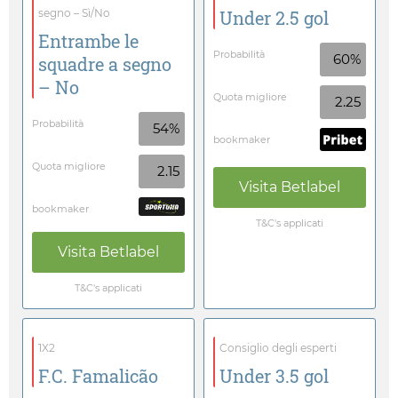
segno – Sì/No
Under 2.5 gol
Entrambe le
Probabilità
60%
squadre a segno
– No
Quota migliore
2.25
Probabilità
54%
bookmaker
Quota migliore
2.15
Visita
Betlabel
bookmaker
T&C's applicati
Visita
Betlabel
T&C's applicati
1X2
Consiglio degli esperti
F.C. Famalicão
Under 3.5 gol