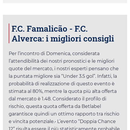
F.C. Famalicão - F.C.
Alverca: i migliori consigli
Per l’incontro di
Domenica
, considerata
l’attendibilità dei nostri pronostici e le migliori
quote del mercato, i nostri esperti pensano che
la puntata migliore sia “Under 3.5 gol”. Infatti, la
probabilità di realizzazione di questo evento è
stimata al 80%, mentre la quota più alta offerta
dal mercato è
1.48
. Considerato il profilo di
rischio, questa quota offerta da
Betlabel
garantisce quindi un ottimo rapporto tra rischio
e vincita potenziale.• L’evento “Doppia Chance
12” risulta essere il più statisticamente probabile