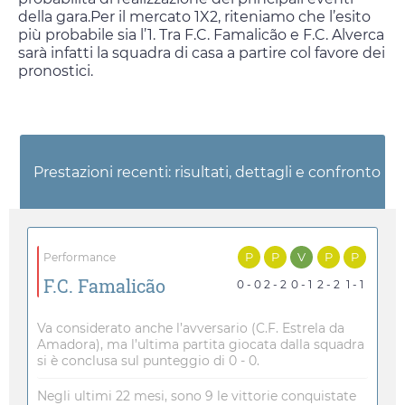
della gara.Per il mercato 1X2, riteniamo che l’esito
più probabile sia l’1. Tra F.C. Famalicão e F.C. Alverca
sarà infatti la squadra di casa a partire col favore dei
pronostici.
Prestazioni recenti: risultati, dettagli e confronto
P
P
V
P
P
Performance
F.C. Famalicão
0 - 0
2 - 2
0 - 1
2 - 2
1 - 1
Va considerato anche l’avversario (C.F. Estrela da
Amadora), ma l’ultima partita giocata dalla squadra
si è conclusa sul punteggio di 0 - 0.
Negli ultimi 22 mesi, sono 9 le vittorie conquistate