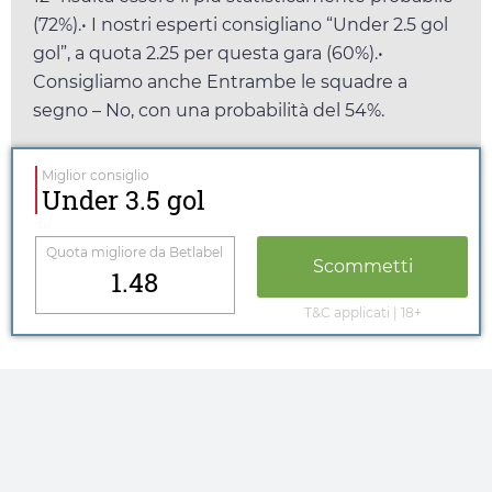
(72%).• I nostri esperti consigliano “Under 2.5 gol
gol”, a quota
2.25
per questa gara (60%).•
Consigliamo anche Entrambe le squadre a
segno – No, con una probabilità del 54%.
Miglior consiglio
Under 3.5 gol
Quota migliore da
Betlabel
Scommetti
1.48
T&C applicati | 18+