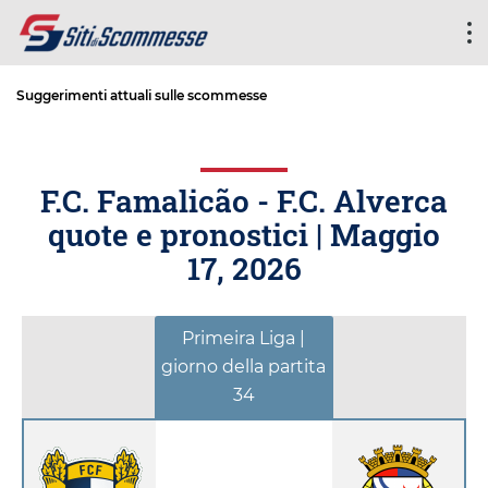
Suggerimenti attuali sulle scommesse
F.C. Famalicão - F.C. Alverca
quote e pronostici |
Maggio
17, 2026
Primeira Liga |
giorno della partita
34