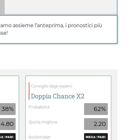
iamo assieme l’anteprima, i pronostici più
sse!
Consiglio degli esperti
Doppia Chance X2
Probabilità
38%
62%
Quota migliore
4.80
2.20
bookmaker