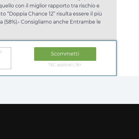
uello con il miglior rapporto tra rischio e
nto “Doppia Chance 12” risulta essere il più
a (58%).• Consigliamo anche Entrambe le
i
Scommetti
T&C applicati | 18+