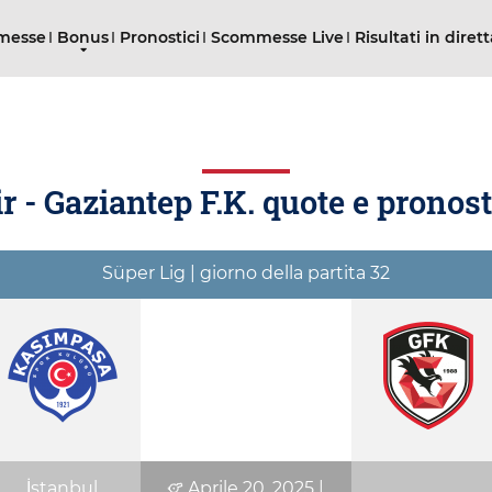
mmesse
Bonus
Pronostici
Scommesse Live
Risultati in diret
 - Gaziantep F.K. quote e pronosti
Süper Lig | giorno della partita 32
İstanbul
Aprile 20, 2025
|