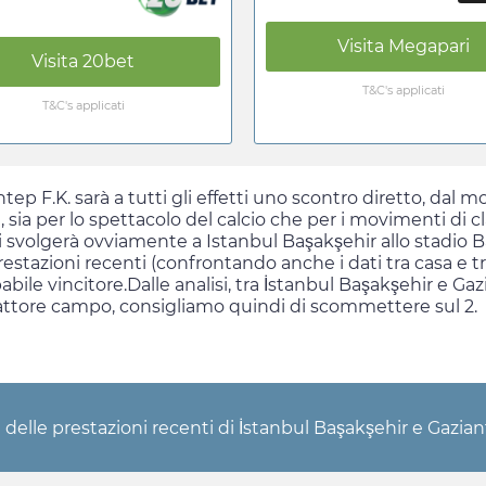
Visita
Megapari
Visita
20bet
T&C's applicati
T&C's applicati
tep F.K. sarà a tutti gli effetti uno scontro diretto, da
 sia per lo spettacolo del calcio che per i movimenti di c
 si svolgerà ovviamente a Istanbul Başakşehir allo stadio
restazioni recenti (confrontando anche i dati tra casa e t
abile vincitore.Dalle analisi, tra İstanbul Başakşehir e Gaz
l fattore campo, consigliamo quindi di scommettere sul 2.
i delle prestazioni recenti di İstanbul Başakşehir e Gazian