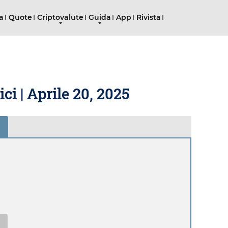
ta
Quote
Criptovalute
Guida
App
Rivista
ci |
Aprile 20, 2025