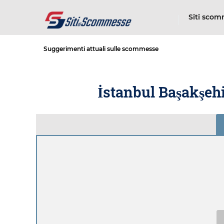
Siti sco
Suggerimenti attuali sulle scommesse
İstanbul Başakşehir