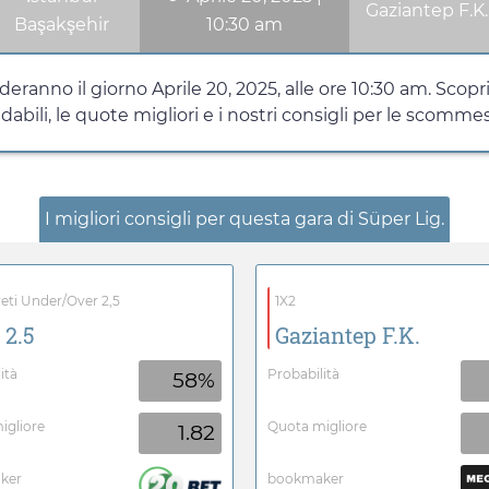
Gaziantep F.K.
Başakşehir
10:30 am
ideranno il giorno
Aprile 20, 2025
, alle ore
10:30 am
. Scopr
idabili, le quote migliori e i nostri consigli per le scomme
I migliori consigli per questa gara di Süper Lig.
reti Under/Over 2,5
1X2
 2.5
Gaziantep F.K.
ità
Probabilità
58%
igliore
Quota migliore
1.82
ker
bookmaker