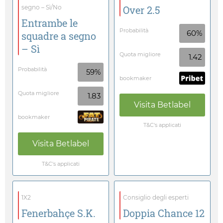
segno – Sì/No
Over 2.5
Entrambe le
Probabilità
60%
squadre a segno
– Sì
Quota migliore
1.42
Probabilità
59%
bookmaker
Quota migliore
1.83
Visita
Betlabel
bookmaker
T&C's applicati
Visita
Betlabel
T&C's applicati
1X2
Consiglio degli esperti
Fenerbahçe S.K.
Doppia Chance 12