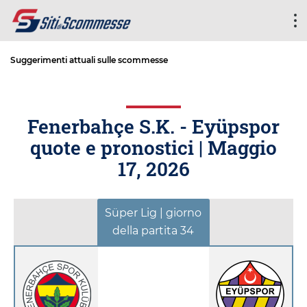
Suggerimenti attuali sulle scommesse
Fenerbahçe S.K. - Eyüpspor
quote e pronostici |
Maggio
17, 2026
Süper Lig | giorno
della partita 34