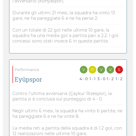
l’avversario (Konyaspor).
Durante gli ultimi 21 mesi, la squadra ha vinto 13
gare, ne ha pareggiate 6 e ne ha perse 2.
Con un totale di 22 gol nelle ultime 10 gare, la
squadra ha una media gol a partita pari a 2.2. I gol
concessi sono stati invece 6 in queste partite.
V
P
V
V
S
Performance
Eyüpspor
4 - 0
1 - 1
3 - 0
1 - 2
1 - 2
Contro l’ultima avversaria (Çaykur Rizespor), la
partita si è conclusa sul punteggio di 4 - 0.
Negli ultimi 6 mesi, la squadra ha vinto 6 partite, ne
ha pareggiate 6 e ne ha vinte 8.
La media reti a partita della squadra è di 1.2 gol, con
12 realizzazioni nelle ultime 10 gare.