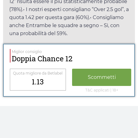
12” risulta essere il più statisticamente probabile
(78%).• I nostri esperti consigliano “Over 2.5 gol”, a
quota
1.42
per questa gara (60%).• Consigliamo
anche Entrambe le squadre a segno – Sì, con
una probabilità del 59%.
Miglior consiglio
Doppia Chance 12
Quota migliore da
Betlabel
Scommetti
1.13
T&C applicati | 18+