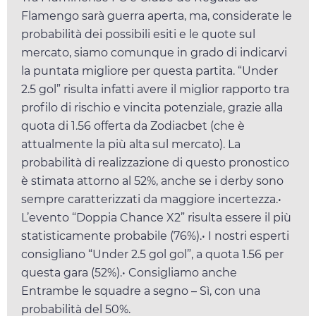
Flamengo sarà guerra aperta, ma, considerate le
probabilità dei possibili esiti e le quote sul
mercato, siamo comunque in grado di indicarvi
la puntata migliore per questa partita. “Under
2.5 gol” risulta infatti avere il miglior rapporto tra
profilo di rischio e vincita potenziale, grazie alla
quota di
1.56
offerta da
Zodiacbet
(che è
attualmente la più alta sul mercato). La
probabilità di realizzazione di questo pronostico
è stimata attorno al 52%, anche se i derby sono
sempre caratterizzati da maggiore incertezza.•
L’evento “Doppia Chance X2” risulta essere il più
statisticamente probabile (76%).• I nostri esperti
consigliano “Under 2.5 gol gol”, a quota
1.56
per
questa gara (52%).• Consigliamo anche
Entrambe le squadre a segno – Sì, con una
probabilità del 50%.