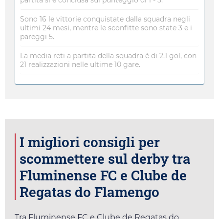
Sono 16 le vittorie conquistate dalla squadra negli
ultimi 24 mesi, mentre le sconfitte sono state 3 e i
pareggi 5.
La media reti a partita della squadra è di 2.1 gol, con
21 realizzazioni nelle ultime 10 gare.
I migliori consigli per
scommettere sul derby tra
Fluminense FC e Clube de
Regatas do Flamengo
Tra Fluminense FC e Clube de Regatas do