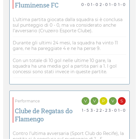
Fluminense FC
0 - 0
1 - 0
2 - 0
1 - 0
1 - 0
L’ultima partita giocata dalla squadra si è conclusa
sul punteggio di 0 - 0, ma va considerato anche
l’avversario (Cruzeiro Esporte Clube).
Durante gli ultimi 24 mesi, la squadra ha vinto 11
gare, ne ha pareggiate 4 e ne ha perse 9.
Con un totale di 10 gol nelle ultime 10 gare, la
squadra ha una media gol a partita pari a 1. I gol
concessi sono stati invece in queste partite.
V
V
P
V
S
Performance
Clube de Regatas do
1 - 5
3 - 2
2 - 2
3 - 0
1 - 0
Flamengo
Contro l’ultima avversaria (Sport Club do Recife), la
partita si è conclusa sul punteggio di 1 - 5.