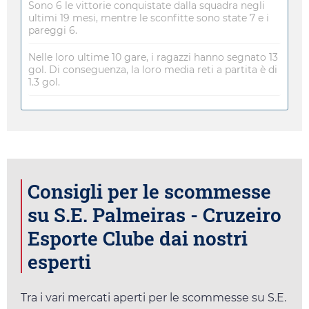
Sono 6 le vittorie conquistate dalla squadra negli
ultimi 19 mesi, mentre le sconfitte sono state 7 e i
pareggi 6.
Nelle loro ultime 10 gare, i ragazzi hanno segnato 13
gol. Di conseguenza, la loro media reti a partita è di
1.3 gol.
Consigli per le scommesse
su S.E. Palmeiras - Cruzeiro
Esporte Clube dai nostri
esperti
Tra i vari mercati aperti per le scommesse su S.E.