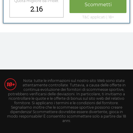
Quota migliore da
Pribet
Scommetti
2.16
T&C applicati | 18+
Nota: tutte le informazioni sul nostro sito Web sono state
attentamente controllate. Tuttavia, a causa delle offerte in
continua evoluzione dei fornitori di scommesse sportive,
potrebbero verificarsi delle deviazioni. In particolare, ti invitiamo a
ricontrollare le quote e le offerte di bonus sul sito web del relativo
fornitore. Si applicano i termini e le condizioni del fornitore.
Segnaliamo inoltre che le scommesse sportive possono creare
dipendenza! Scommettere dovrebbe essere divertente, gioca in
modo responsabile! È consentito scommettere solo a partire dai 18
anni.