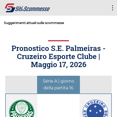
Suggerimenti attuali sulle scommesse
Pronostico S.E. Palmeiras -
Cruzeiro Esporte Clube |
Maggio 17, 2026
Série A | giorno
della partita 16