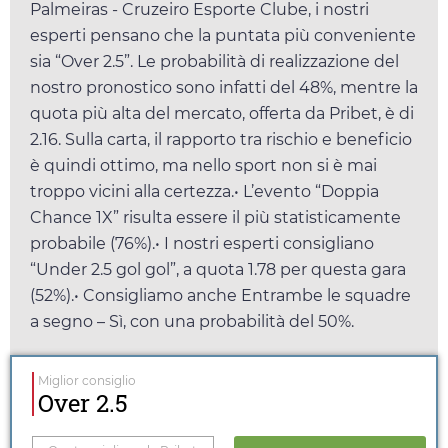
Palmeiras - Cruzeiro Esporte Clube, i nostri
esperti pensano che la puntata più conveniente
sia “Over 2.5”. Le probabilità di realizzazione del
nostro pronostico sono infatti del 48%, mentre la
quota più alta del mercato, offerta da
Pribet
, è di
2.16
. Sulla carta, il rapporto tra rischio e beneficio
è quindi ottimo, ma nello sport non si è mai
troppo vicini alla certezza.• L’evento “Doppia
Chance 1X” risulta essere il più statisticamente
probabile (76%).• I nostri esperti consigliano
“Under 2.5 gol gol”, a quota
1.78
per questa gara
(52%).• Consigliamo anche Entrambe le squadre
a segno – Sì, con una probabilità del 50%.
Miglior consiglio
Over 2.5