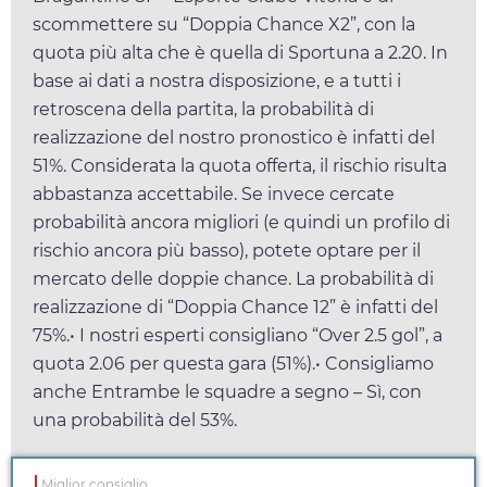
scommettere su “Doppia Chance X2”, con la
quota più alta che è quella di
Sportuna
a
2.20
. In
base ai dati a nostra disposizione, e a tutti i
retroscena della partita, la probabilità di
realizzazione del nostro pronostico è infatti del
51%. Considerata la quota offerta, il rischio risulta
abbastanza accettabile. Se invece cercate
probabilità ancora migliori (e quindi un profilo di
rischio ancora più basso), potete optare per il
mercato delle doppie chance. La probabilità di
realizzazione di “Doppia Chance 12” è infatti del
75%.• I nostri esperti consigliano “Over 2.5 gol”, a
quota
2.06
per questa gara (51%).• Consigliamo
anche Entrambe le squadre a segno – Sì, con
una probabilità del 53%.
Miglior consiglio