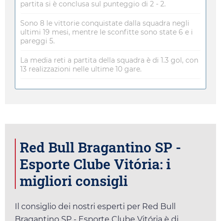
partita si è conclusa sul punteggio di 2 - 2.
Sono 8 le vittorie conquistate dalla squadra negli
ultimi 19 mesi, mentre le sconfitte sono state 6 e i
pareggi 5.
La media reti a partita della squadra è di 1.3 gol, con
13 realizzazioni nelle ultime 10 gare.
Red Bull Bragantino SP -
Esporte Clube Vitória: i
migliori consigli
Il consiglio dei nostri esperti per Red Bull
Bragantino SP - Esporte Clube Vitória è di