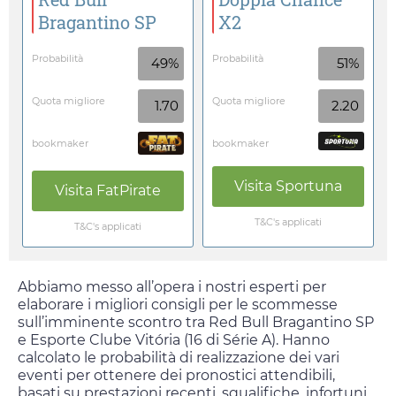
Bragantino SP
X2
Probabilità
Probabilità
49%
51%
Quota migliore
Quota migliore
1.70
2.20
bookmaker
bookmaker
Visita
Sportuna
Visita
FatPirate
T&C's applicati
T&C's applicati
Abbiamo messo all’opera i nostri esperti per
elaborare i migliori consigli per le scommesse
sull’imminente scontro tra Red Bull Bragantino SP
e Esporte Clube Vitória (16 di Série A). Hanno
calcolato le probabilità di realizzazione dei vari
eventi per ottenere dei pronostici attendibili,
basati su prestazioni recenti, squalifiche, infortuni