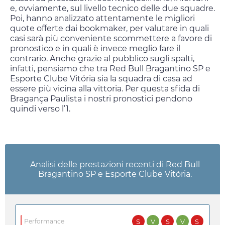
e, ovviamente, sul livello tecnico delle due squadre.
Poi, hanno analizzato attentamente le migliori
quote offerte dai bookmaker, per valutare in quali
casi sarà più conveniente scommettere a favore di
pronostico e in quali è invece meglio fare il
contrario. Anche grazie al pubblico sugli spalti,
infatti, pensiamo che tra Red Bull Bragantino SP e
Esporte Clube Vitória sia la squadra di casa ad
essere più vicina alla vittoria. Per questa sfida di
Bragança Paulista i nostri pronostici pendono
quindi verso l’1.
Analisi delle prestazioni recenti di Red Bull
Bragantino SP e Esporte Clube Vitória.
S
V
S
V
S
Performance