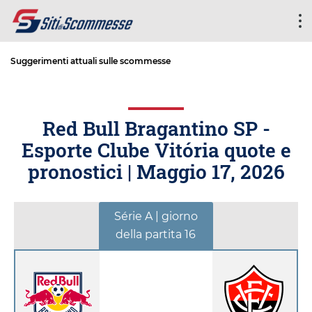
Suggerimenti attuali sulle scommesse
Red Bull Bragantino SP -
Esporte Clube Vitória quote e
pronostici |
Maggio 17, 2026
Série A | giorno
della partita 16