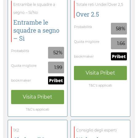
Entrambe le squadre a
Totale reti Under/Over 2,5
segno – Sì/No
Over 2.5
Entrambe le
Probabilità
58%
squadre a segno
– Sì
Quota migliore
1.66
Probabilità
52%
bookmaker
Quota migliore
1.99
Visita
Pribet
bookmaker
T&C's applicati
Visita
Pribet
T&C's applicati
1X2
Consiglio degli esperti