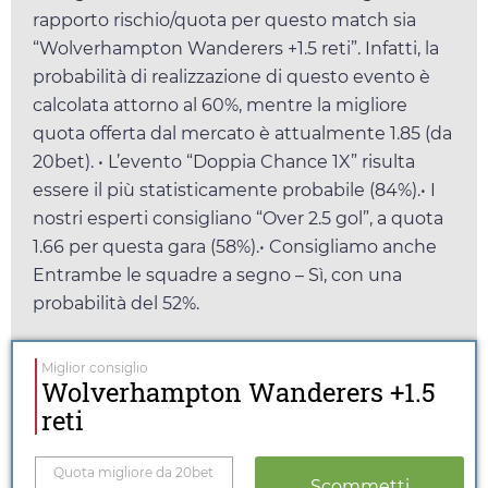
rapporto rischio/quota per questo match sia
“Wolverhampton Wanderers +1.5 reti”. Infatti, la
probabilità di realizzazione di questo evento è
calcolata attorno al 60%, mentre la migliore
quota offerta dal mercato è attualmente
1.85
(da
20bet
). • L’evento “Doppia Chance 1X” risulta
essere il più statisticamente probabile (84%).• I
nostri esperti consigliano “Over 2.5 gol”, a quota
1.66
per questa gara (58%).• Consigliamo anche
Entrambe le squadre a segno – Sì, con una
probabilità del 52%.
Miglior consiglio
Wolverhampton Wanderers +1.5
reti
Quota migliore da
20bet
Scommetti