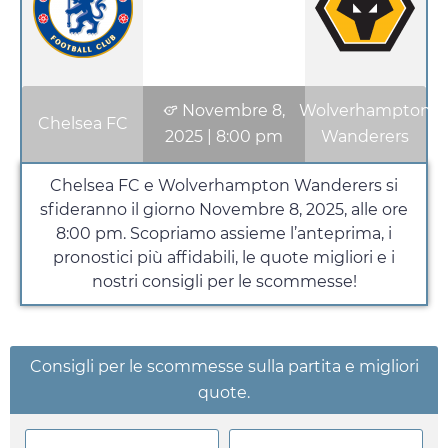
Novembre 8,
Wolverhampton
Chelsea FC
2025
|
8:00 pm
Wanderers
Chelsea FC e Wolverhampton Wanderers si
sfideranno il giorno
Novembre 8, 2025
, alle ore
8:00 pm
. Scopriamo assieme l’anteprima, i
pronostici più affidabili, le quote migliori e i
nostri consigli per le scommesse!
Consigli per le scommesse sulla partita e migliori
quote.