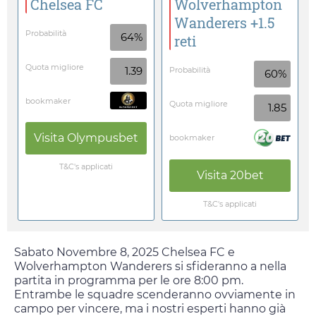
Chelsea FC
Wolverhampton
Wanderers +1.5
Probabilità
64%
reti
Quota migliore
1.39
Probabilità
60%
bookmaker
Quota migliore
1.85
Visita
Olympusbet
bookmaker
T&C's applicati
Visita
20bet
T&C's applicati
Sabato
Novembre 8, 2025
Chelsea FC e
Wolverhampton Wanderers si sfideranno a nella
partita in programma per le ore
8:00 pm
.
Entrambe le squadre scenderanno ovviamente in
campo per vincere, ma i nostri esperti hanno già