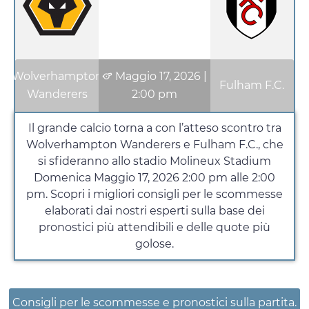
Wolverhampton
Maggio 17, 2026
|
Fulham F.C.
Wanderers
2:00 pm
Il grande calcio torna a con l’atteso scontro tra
Wolverhampton Wanderers e Fulham F.C., che
si sfideranno allo stadio Molineux Stadium
Domenica
Maggio 17, 2026 2:00 pm
alle
2:00
pm
. Scopri i migliori consigli per le scommesse
elaborati dai nostri esperti sulla base dei
pronostici più attendibili e delle quote più
golose.
Consigli per le scommesse e pronostici sulla partita.