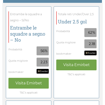
Entrambe le squadre a
Totale reti Under/Over 2,5
segno – Sì/No
Under 2.5 gol
Entrambe le
Probabilità
62%
squadre a segno
– No
Quota migliore
2.18
Probabilità
56%
bookmaker
Quota migliore
2.23
Visita
Emirbet
bookmaker
T&C's applicati
Visita
Emirbet
T&C's applicati