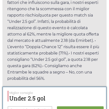
fattori che influiscono sulla gara, i nostri esperti
ritengono che la scommessa con il miglior
rapporto rischio/quota per questo match sia
“Under 2.5 gol”. Infatti, la probabilità di
realizzazione di questo evento è calcolata
attorno al 62%, mentre la migliore quota offerta
dal mercato è attualmente
2.18
(da
Emirbet
). •
L’evento “Doppia Chance 12” risulta essere il più
statisticamente probabile (71%).• I nostri esperti
consigliano “Under 2.5 gol gol”, a quota
2.18
per
questa gara (62%).• Consigliamo anche
Entrambe le squadre a segno – No, con una
probabilità del 56%.
Miglior consiglio
Under 2.5 gol