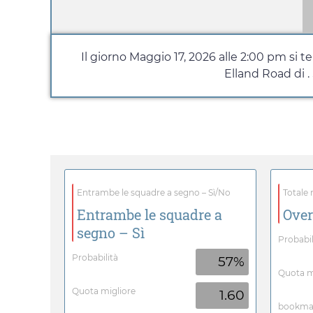
Il giorno
Maggio 17, 2026
alle
2:00 pm
si t
Elland Road di .
Entrambe le squadre a segno – Sì/No
Totale 
Entrambe le squadre a
Over
segno – Sì
Probabil
Probabilità
57%
Quota m
Quota migliore
1.60
bookma