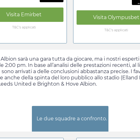
Visita
Emirbet
Visita
Olympusbet
T&C's applicati
T&C's applicati
lbion sarà una gara tutta da giocare, ma i nostri esperti h
le
2:00 pm
. In base all’analisi delle prestazioni recenti, al
.) sono arrivati a delle conclusioni abbastanza precise. I fav
 anche della spinta del loro pubblico allo stadio (Elland R
 Leeds United e Brighton & Hove Albion.
Le due squadre a confronto.