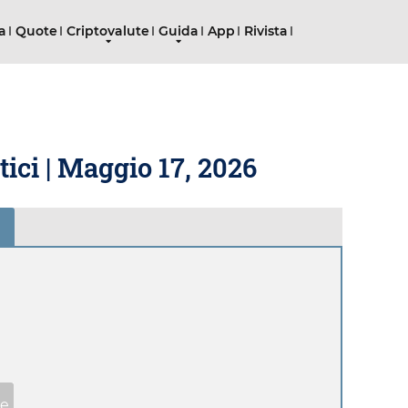
ta
Quote
Criptovalute
Guida
App
Rivista
ici |
Maggio 17, 2026
ve