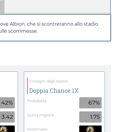
ove Albion, che si scontreranno allo stadio
 sulle scommesse.
Consiglio degli esperti
Doppia Chance 1X
Probabilità
42%
67%
Quota migliore
3.42
1.75
bookmaker