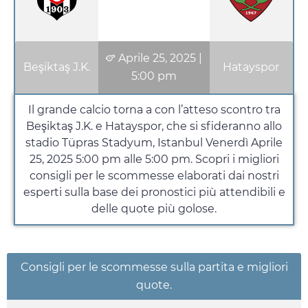
Aprile 25, 2025
|
Beşiktaş J.K.
Hatayspor
5:00 pm
Il grande calcio torna a con l’atteso scontro tra
Beşiktaş J.K. e Hatayspor, che si sfideranno allo
stadio Tüpras Stadyum, Istanbul
Venerdì
Aprile
25, 2025 5:00 pm
alle
5:00 pm
. Scopri i migliori
consigli per le scommesse elaborati dai nostri
esperti sulla base dei pronostici più attendibili e
delle quote più golose.
Consigli per le scommesse sulla partita e migliori
quote.