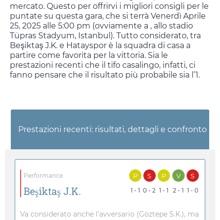
mercato. Questo per offrirvi i migliori consigli per le
puntate su questa gara, che si terrà
Venerdì
Aprile
25, 2025
alle
5:00 pm
(ovviamente a , allo stadio
Tüpras Stadyum, Istanbul). Tutto considerato, tra
Beşiktaş J.K. e Hatayspor è la squadra di casa a
partire come favorita per la vittoria. Sia le
prestazioni recenti che il tifo casalingo, infatti, ci
fanno pensare che il risultato più probabile sia l’1.
Prestazioni recenti: risultati, dettagli e confronto
P
S
P
V
S
Performance
Beşiktaş J.K.
1 - 1
0 - 2
1 - 1
2 - 1
1 - 0
Va considerato anche l’avversario (Göztepe S.K.), ma