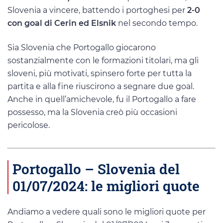
Slovenia a vincere, battendo i portoghesi per
2-0
con goal di Cerin ed Elsnik
nel secondo tempo.
Sia Slovenia che Portogallo giocarono
sostanzialmente con le formazioni titolari, ma gli
sloveni, più motivati, spinsero forte per tutta la
partita e alla fine riuscirono a segnare due goal.
Anche in quell’amichevole, fu il Portogallo a fare
possesso, ma la Slovenia creò più occasioni
pericolose.
Portogallo – Slovenia del
01/07/2024: le migliori quote
Andiamo a vedere quali sono le migliori quote per