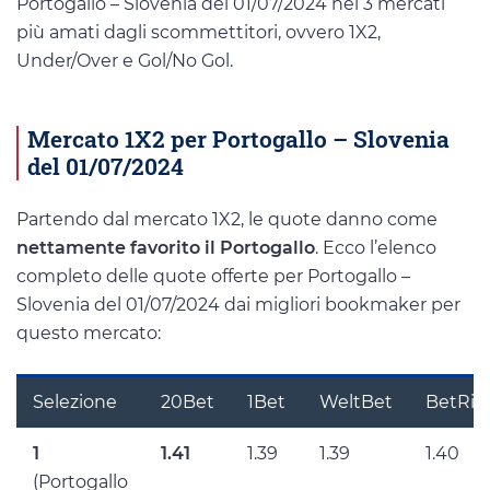
Portogallo – Slovenia del 01/07/2024 nei 3 mercati
più amati dagli scommettitori, ovvero 1X2,
Under/Over e Gol/No Gol.
Mercato 1X2 per Portogallo – Slovenia
del 01/07/2024
Partendo dal mercato 1X2, le quote danno come
nettamente favorito il Portogallo
. Ecco l’elenco
completo delle quote offerte per Portogallo –
Slovenia del 01/07/2024 dai migliori bookmaker per
questo mercato:
Selezione
20Bet
1Bet
WeltBet
BetRio
1
1.41
1.39
1.39
1.40
(Portogallo