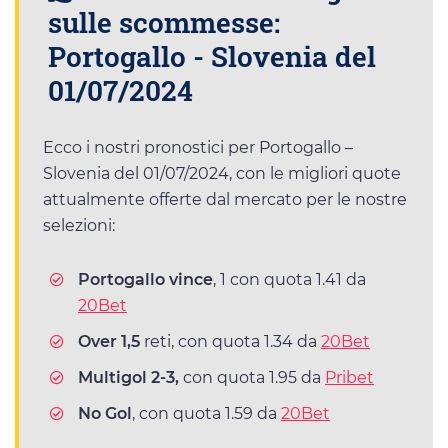
sulle scommesse:
Portogallo - Slovenia del
01/07/2024
Ecco i nostri pronostici per Portogallo –
Slovenia del 01/07/2024, con le migliori quote
attualmente offerte dal mercato per le nostre
selezioni:
Portogallo vince
, 1 con quota 1.41 da
20Bet
Over 1,5
reti, con quota 1.34 da
20Bet
Multigol 2-3,
con quota 1.95 da
Pribet
No Gol
, con quota 1.59 da
20Bet