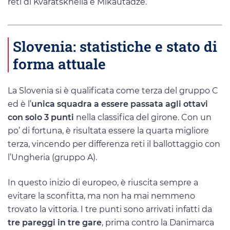
reti di Kvaratskhelia e Mikautadze.
Slovenia: statistiche e stato di
forma attuale
La Slovenia si è qualificata come terza del gruppo C
ed è l’
unica squadra a essere passata agli ottavi
con solo 3 punti
nella classifica del girone. Con un
po’ di fortuna, è risultata essere la quarta migliore
terza, vincendo per differenza reti il ballottaggio con
l’Ungheria (gruppo A).
In questo inizio di europeo, è riuscita sempre a
evitare la sconfitta, ma non ha mai nemmeno
trovato la vittoria. I tre punti sono arrivati infatti da
tre pareggi in tre gare
, prima contro la Danimarca