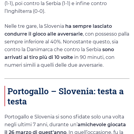
(1-1), poi contro la Serbia (1-1) e infine contro
l’Inghilterra (0-0).
Nelle tre gare, la Slovenia
ha sempre lasciato
condurre il gioco alle avversarie
, con possesso palla
sempre inferiore al 40%. Nonostante questo, sia
contro la Danimarca che contro la Serbia
sono
arrivati al tiro più di 10 volte
in 90 minuti, con
numeri simili a quelli delle due avversarie.
Portogallo – Slovenia: testa a
testa
Portogallo e Slovenia si sono sfidate solo una volta
negli ultimi 7 anni, durante un’
amichevole giocata
il 26 marzo di quest’anno
. In quell’occasione, fu la