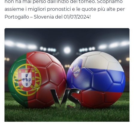
non ha mai perso dall’inizio del torneo. Scopriamo
assieme i migliori pronostici e le quote più alte per
Portogallo – Slovenia del 01/07/2024!